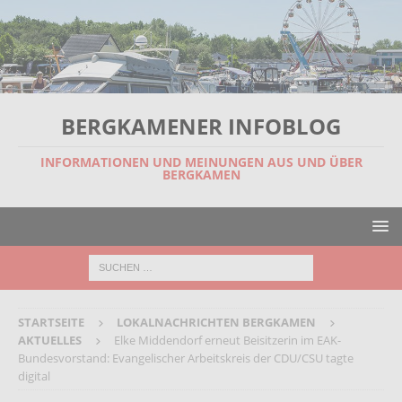
BERGKAMENER INFOBLOG
INFORMATIONEN UND MEINUNGEN AUS UND ÜBER
BERGKAMEN
STARTSEITE
LOKALNACHRICHTEN BERGKAMEN
AKTUELLES
Elke Middendorf erneut Beisitzerin im EAK-
Bundesvorstand: Evangelischer Arbeitskreis der CDU/CSU tagte
digital