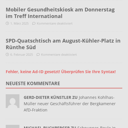
Mobiler Gesundheitskiosk am Donnerstag
im Treff International
1. März 2025
Kommentare deaktiviert
SPD-Quatschtisch am August-Kühler-Platz in
Rünthe Süd
6. Februar 2025
Kommentare deaktiviert
Fehler, keine Ad-ID gesetzt! Überprüfen Sie Ihre Syntax!
NEUESTE KOMMENTARE
GERD-DIETER KÜNSTLER ZU
Johannes Kohlhas-
Müller neuer Geschäftsführer der Bergkamener
AfD-Fraktion
MICHAEL BUCHBERGER ZU
Schnupper-Boule in