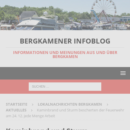
BERGKAMENER INFOBLOG
INFORMATIONEN UND MEINUNGEN AUS UND ÜBER
BERGKAMEN
STARTSEITE
LOKALNACHRICHTEN BERGKAMEN
AKTUELLES
Kaminbrand und Sturm bescherten der Feuerwehr
am 24. 12. jede Menge Arbeit