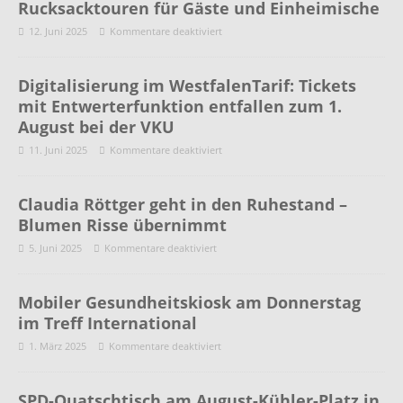
Rucksacktouren für Gäste und Einheimische
12. Juni 2025
Kommentare deaktiviert
Digitalisierung im WestfalenTarif: Tickets
mit Entwerterfunktion entfallen zum 1.
August bei der VKU
11. Juni 2025
Kommentare deaktiviert
Claudia Röttger geht in den Ruhestand –
Blumen Risse übernimmt
5. Juni 2025
Kommentare deaktiviert
Mobiler Gesundheitskiosk am Donnerstag
im Treff International
1. März 2025
Kommentare deaktiviert
SPD-Quatschtisch am August-Kühler-Platz in