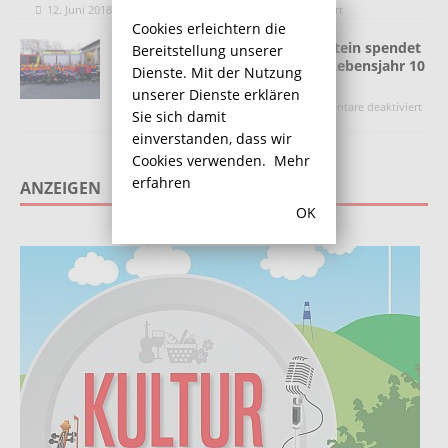
12. Juni 2018
Redaktion
Kommentare deaktiviert
Cookies erleichtern die
95. Geburtstag: Heinrich Eggenstein spendet
Bereitstellung unserer
der Jugendfeuerwehr für jedes Lebensjahr 10
Dienste. Mit der Nutzung
Euro
unserer Dienste erklären
4. März 2020
Redaktion
Kommentare deaktiviert
Sie sich damit
einverstanden, dass wir
Cookies verwenden.
Mehr
erfahren
ANZEIGEN
OK