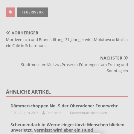
FEUERWEHR
VORHERIGER
Mordversuch und Brandstiftung: 31-Jähriger wirft Molotowcocktail in
ein Café in Scharnhorst
NÄCHSTER
Stadtmuseum lädt zu „Prosecco-Führungen“ am Freitag und
Sonntag ein
ÄHNLICHE ARTIKEL
Dämmerschoppen No. 5 der Oberadener Feuerwehr
21. August 2018
Redaktion
Kommentare deaktiviert
Scheunendach in Werne eingestürzt: Menschen blieben
unverletzt, vermisst wird aber ein Hund