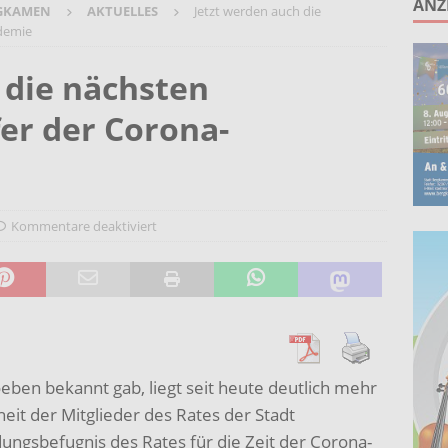
ANZ
GKAMEN
AKTUELLES
Jetzt werden auch die
ruppe lädt zum gemeinsamen Singen ein!
AKTUELLES
demie
anstaltung „60 Jahre Stadt Bergkamen“ am 8. August auf der
 die nächsten
KTUELLES
er der Corona-
Wohnberatung im Gemeindebüro an der Christuskirche in Rünthe
ie – Kunst vor Ort 2026: Letzte Plätze bei Stein- oder
UELLES
Kommentare deaktiviert
ben bekannt gab, liegt seit heute deutlich mehr
heit der Mitglieder des Rates der Stadt
ungsbefugnis des Rates für die Zeit der Corona-