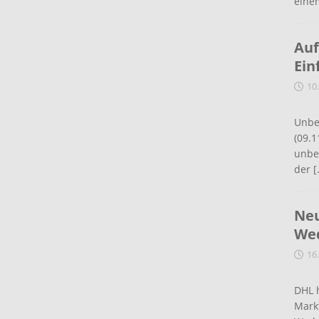
eine
Auf
Ein
10
Unbe
(09.1
unbef
der
[
Neu
Wed
16
DHL 
Mark