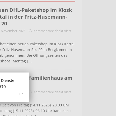
en DHL-Paketshop im Kiosk
tal in der Fritz-Husemann-
. 20
. November 2025
Kommentare deaktiviert
hat einen neuen Paketshop im Kiosk Kartal
r Fritz-Husemann-Str. 20 in Bergkamen in
ieb genommen. Die Öffnungszeiten des
tshops: Montag
[...]
bruch in Einfamilienhaus am
r Dienste
ldenweg
hren
. November 2025
Kommentare deaktiviert
OK
r Zeit von Freitag (14.11.2025), 20.00 Uhr
amstag (15.11.2025), 06.10 Uhr kam es zu