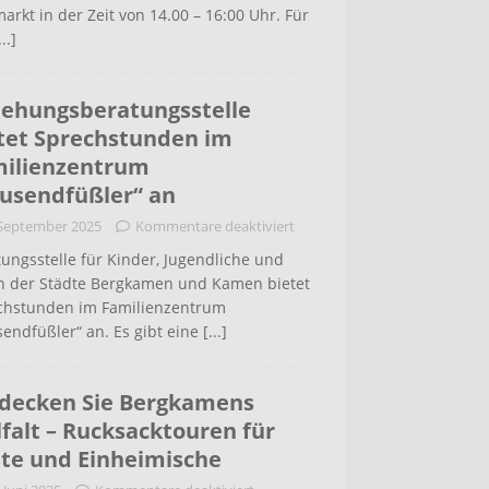
arkt in der Zeit von 14.00 – 16:00 Uhr. Für
...]
iehungsberatungsstelle
tet Sprechstunden im
ilienzentrum
usendfüßler“ an
 September 2025
Kommentare deaktiviert
ungsstelle für Kinder, Jugendliche und
rn der Städte Bergkamen und Kamen bietet
chstunden im Familienzentrum
endfüßler“ an. Es gibt eine
[...]
decken Sie Bergkamens
lfalt – Rucksacktouren für
te und Einheimische