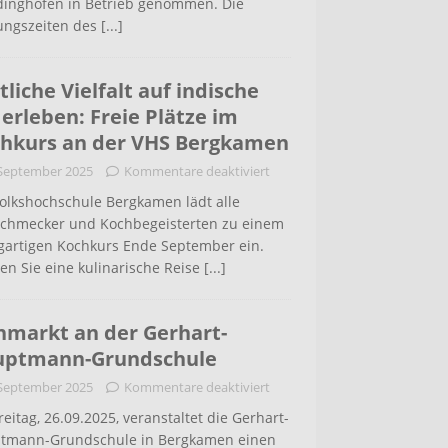
inghofen in Betrieb genommen. Die
ungszeiten des
[...]
tliche Vielfalt auf indische
 erleben: Freie Plätze im
hkurs an der VHS Bergkamen
 September 2025
Kommentare deaktiviert
Volkshochschule Bergkamen lädt alle
schmecker und Kochbegeisterten zu einem
igartigen Kochkurs Ende September ein.
en Sie eine kulinarische Reise
[...]
hmarkt an der Gerhart-
uptmann-Grundschule
 September 2025
Kommentare deaktiviert
eitag, 26.09.2025, veranstaltet die Gerhart-
tmann-Grundschule in Bergkamen einen