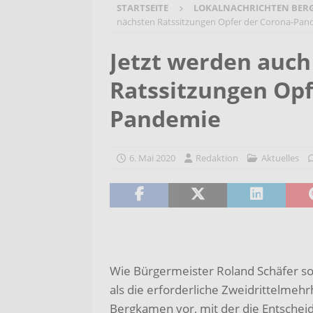
STARTSEITE
LOKALNACHRICHTEN BER
[ 7. August 2026 ]
Selbsthilfeg
nächsten Ratssitzungen Opfer der Corona-Pan
[ 7. August 2026 ]
Jubiläumsver
Jetzt werden auch
Bergehalde „Großes Holz“
A
Ratssitzungen Opf
[ 6. August 2026 ]
Pflege- und 
AKTUELLES
Pandemie
[ 7. August 2026 ]
Sommerakadem
Holzbildhauerei sichern!
AKT
6. Mai 2020
Redaktion
Aktuelles
Wie Bürgermeister Roland Schäfer soe
als die erforderliche Zweidrittelmehr
Bergkamen vor, mit der die Entscheid