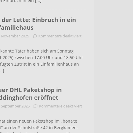
m Einbruch in ein
[...]
 der Lette: Einbruch in ein
familiehaus
. November 2025
Kommentare deaktiviert
kannte Täter haben sich am Sonntag
1.2025) zwischen 17.00 Uhr und 18.50 Uhr
ugten Zutritt in ein Einfamilienhaus an
...]
er DHL Paketshop in
dinghofen eröffnet
. September 2025
Kommentare deaktiviert
hat einen neuen Paketshop im „bona’te
t“ an der Schulstraße 42 in Bergkamen-