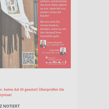
r, keine Ad-ID gesetzt! Überprüfen Sie
Syntax!
Z NOTIERT