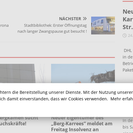
Neu
Kar
NÄCHSTER
orona
Stadtbibliothek: Erster Öffnungstag
Str
nach langer Zwangspause gut besucht !
24
DHL 
in de
Betr
Pake
Ein
chtern die Bereitstellung unserer Dienste. Mit der Nutzung unsere
Ha
sich damit einverstanden, dass wir Cookies verwenden.
Mehr erfa
16
Bergkamen sucht
Neuer Eigentümer des
In de
chskräfte!
„Berg-Karrees“ meldet am
bis S
Freitag Insolvenz an