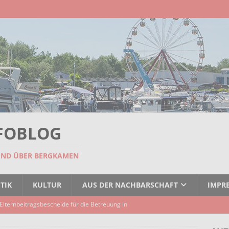
FOBLOG
UND ÜBER BERGKAMEN
TIK
KULTUR
AUS DER NACHBARSCHAFT
IMPR
Elternbeitragsbescheide für die Betreuung in
er Kindertagespflege verzögert sich
AKTUELLES