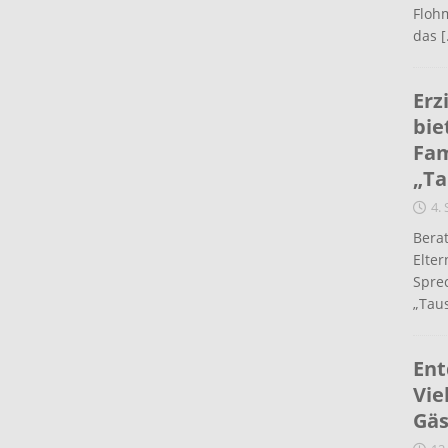
Flohm
das
[
Erz
bie
Fam
„Ta
4.
Berat
Elte
Spre
„Taus
Ent
Vie
Gäs