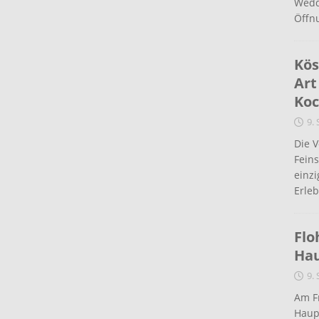
Wedd
Öffn
Kös
Art
Koc
9.
Die 
Fein
einz
Erleb
Flo
Ha
9.
Am Fr
Haup