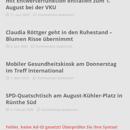
mit Entwerterfunktion entfallen zum 1.
August bei der VKU
11. Juni 2025
Kommentare deaktiviert
Claudia Röttger geht in den Ruhestand –
Blumen Risse übernimmt
5. Juni 2025
Kommentare deaktiviert
Mobiler Gesundheitskiosk am Donnerstag
im Treff International
1. März 2025
Kommentare deaktiviert
SPD-Quatschtisch am August-Kühler-Platz in
Rünthe Süd
6. Februar 2025
Kommentare deaktiviert
Fehler, keine Ad-ID gesetzt! Überprüfen Sie Ihre Syntax!