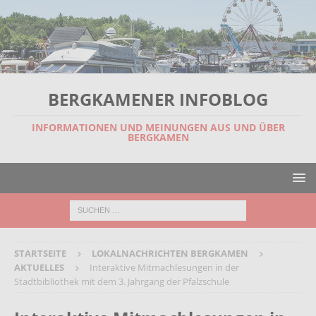
BERGKAMENER INFOBLOG
INFORMATIONEN UND MEINUNGEN AUS UND ÜBER
BERGKAMEN
STARTSEITE
LOKALNACHRICHTEN BERGKAMEN
AKTUELLES
Interaktive Mitmachlesungen in der
Stadtbibliothek mit dem 3. Jahrgang der Pfalzschule