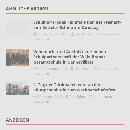
ÄHNLICHE ARTIKEL
Schulhof-Trödel: Flohmarkt an der Freiherr-
von-Ketteler-Schule am Samstag
23. September 2019
Redaktion
Kommentare
deaktiviert
Weinmarkt und Anstoß einer neuen
Schulpartnerschaft der Willy-Brandt-
Gesamtschule in Gennevilliers
26. November 2019
Redaktion
Kommentare
deaktiviert
1. Tag der Trinkhallen wird an der
Klümpchenbude zum Nachbarschaftsfest
21. August 2016
Redaktion
Kommentare
deaktiviert
ANZEIGEN