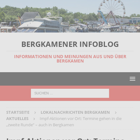
BERGKAMENER INFOBLOG
INFORMATIONEN UND MEINUNGEN AUS UND ÜBER
BERGKAMEN
STARTSEITE
LOKALNACHRICHTEN BERGKAMEN
AKTUELLES
Impf-Aktionen vor Ort: Termine gehen in die
„zweite Runde“ – auch in Bergkamen