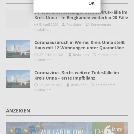
OK
34 neue laborbestätigte Coronavirus-Fälle im
Kreis Unna – In Bergkamen weiterhin 20 Fälle
5. April 2020
Redaktion
Kommentare
deaktiviert
Coronaausbruch in Werne: Kreis Unna stellt
Haus mit 12 Wohnungen unter Quarantäne
27. Februar 2021
Redaktion
Kommentare
deaktiviert
Coronavirus: Sechs weitere Todesfälle im
Kreis Unna – erste Impfbilanz
12. Januar 2021
Redaktion
Kommentare
deaktiviert
ANZEIGEN