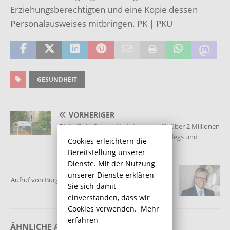
Erziehungsberechtigten und eine Kopie dessen
Personalausweises mitbringen. PK | PKU
GESUNDHEIT
VORHERIGER
DigitalPakt Schule: Kreis Unna erhält über 2 Millionen
Euro für Digitalisierung von Berufskollegs und
Cookies erleichtern die
Förderschulen
Bereitstellung unserer
Dienste. Mit der Nutzung
NÄCHSTER
unserer Dienste erklären
Aufruf von Bürgermeister Bernd Schäfer zum Impfen
Sie sich damit
gegen das Coronavirus
einverstanden, dass wir
Cookies verwenden.
Mehr
erfahren
ÄHNLICHE ARTIKEL