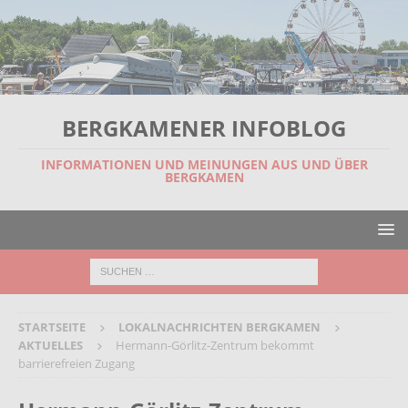
BERGKAMENER INFOBLOG
INFORMATIONEN UND MEINUNGEN AUS UND ÜBER
BERGKAMEN
STARTSEITE
LOKALNACHRICHTEN BERGKAMEN
AKTUELLES
Hermann-Görlitz-Zentrum bekommt
barrierefreien Zugang