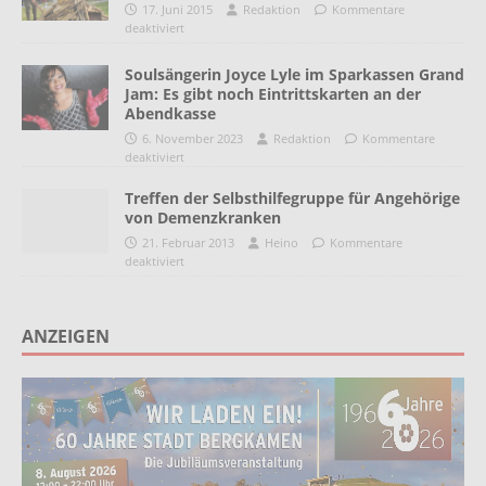
17. Juni 2015
Redaktion
Kommentare
deaktiviert
Soulsängerin Joyce Lyle im Sparkassen Grand
Jam: Es gibt noch Eintrittskarten an der
Abendkasse
6. November 2023
Redaktion
Kommentare
deaktiviert
Treffen der Selbsthilfegruppe für Angehörige
von Demenzkranken
21. Februar 2013
Heino
Kommentare
deaktiviert
ANZEIGEN