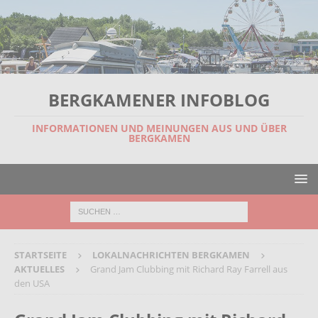
BERGKAMENER INFOBLOG
INFORMATIONEN UND MEINUNGEN AUS UND ÜBER
BERGKAMEN
STARTSEITE
LOKALNACHRICHTEN BERGKAMEN
AKTUELLES
Grand Jam Clubbing mit Richard Ray Farrell aus
den USA