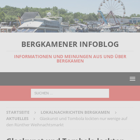
BERGKAMENER INFOBLOG
INFORMATIONEN UND MEINUNGEN AUS UND ÜBER
BERGKAMEN
STARTSEITE
LOKALNACHRICHTEN BERGKAMEN
AKTUELLES
Glaskunst und Tombola lockten nur wenige auf
den Rünther Weihnachtsmarkt