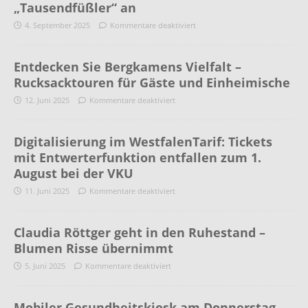
„Tausendfüßler“ an
4. September 2025
Kommentare deaktiviert
Entdecken Sie Bergkamens Vielfalt –
Rucksacktouren für Gäste und Einheimische
12. Juni 2025
Kommentare deaktiviert
Digitalisierung im WestfalenTarif: Tickets
mit Entwerterfunktion entfallen zum 1.
August bei der VKU
11. Juni 2025
Kommentare deaktiviert
Claudia Röttger geht in den Ruhestand –
Blumen Risse übernimmt
5. Juni 2025
Kommentare deaktiviert
Mobiler Gesundheitskiosk am Donnerstag