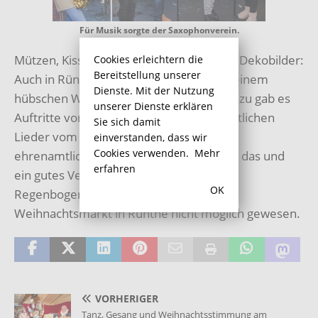
Für Musik sorgte der Saxophonverein.
Mützen, Kissen, Schmuck, selbstgemalte Dekobilder:
Cookies erleichtern die
Bereitstellung unserer
Auch in Rünthe wurde fündig, wer nach einem
Dienste. Mit der Nutzung
hübschen Weihnachtspräsent suchte. Dazu gab es
unserer Dienste erklären
Auftritte von Vereinen, wie die weihnachtlichen
Sie sich damit
Lieder vom Saxophonverein. Und viel
einverstanden, dass wir
Cookies verwenden.
Mehr
ehrenamtliches Engagement, denn ohne das und
erfahren
ein gutes Verhältnis zur gastgebenden
OK
Regenbogenschule wäre auch der 5.
Weihnachtsmarkt in Rünthe nicht möglich gewesen.
VORHERIGER
Tanz, Gesang und Weihnachtsstimmung am