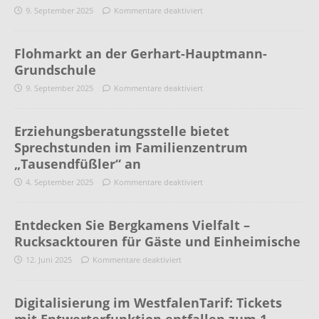
9. September 2025
Kommentare deaktiviert
Flohmarkt an der Gerhart-Hauptmann-
Grundschule
9. September 2025
Kommentare deaktiviert
Erziehungsberatungsstelle bietet
Sprechstunden im Familienzentrum
„Tausendfüßler“ an
4. September 2025
Kommentare deaktiviert
Entdecken Sie Bergkamens Vielfalt –
Rucksacktouren für Gäste und Einheimische
12. Juni 2025
Kommentare deaktiviert
Digitalisierung im WestfalenTarif: Tickets
mit Entwerterfunktion entfallen zum 1.