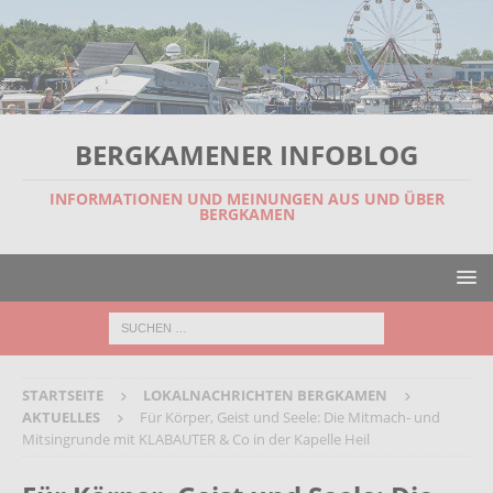
BERGKAMENER INFOBLOG
INFORMATIONEN UND MEINUNGEN AUS UND ÜBER
BERGKAMEN
STARTSEITE
LOKALNACHRICHTEN BERGKAMEN
AKTUELLES
Für Körper, Geist und Seele: Die Mitmach- und
Mitsingrunde mit KLABAUTER & Co in der Kapelle Heil