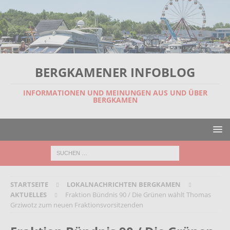
BERGKAMENER INFOBLOG
INFORMATIONEN UND MEINUNGEN AUS UND ÜBER
BERGKAMEN
STARTSEITE
LOKALNACHRICHTEN BERGKAMEN
AKTUELLES
Fraktion Bündnis 90 / Die Grünen wählt Thomas
Grziwotz zum neuen Fraktionsvorsitzenden