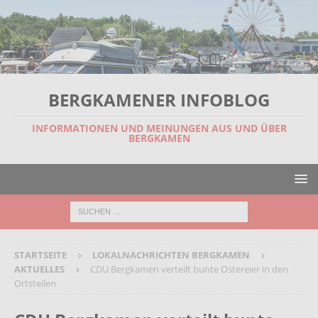
BERGKAMENER INFOBLOG
INFORMATIONEN UND MEINUNGEN AUS UND ÜBER
BERGKAMEN
STARTSEITE
LOKALNACHRICHTEN BERGKAMEN
AKTUELLES
CDU Bergkamen verteilt bunte Ostereier in den
Ortsteilen