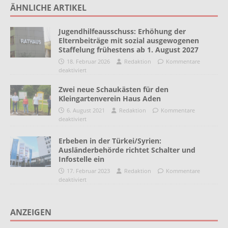
ÄHNLICHE ARTIKEL
Jugendhilfeausschuss: Erhöhung der
Elternbeiträge mit sozial ausgewogenen
Staffelung frühestens ab 1. August 2027
18. Februar 2026
Redaktion
Kommentare
deaktiviert
Zwei neue Schaukästen für den
Kleingartenverein Haus Aden
6. August 2021
Redaktion
Kommentare
deaktiviert
Erbeben in der Türkei/Syrien:
Ausländerbehörde richtet Schalter und
Infostelle ein
17. Februar 2023
Redaktion
Kommentare
deaktiviert
ANZEIGEN