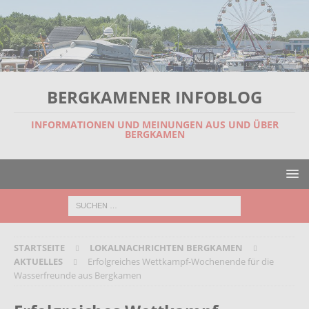
BERGKAMENER INFOBLOG
INFORMATIONEN UND MEINUNGEN AUS UND ÜBER
BERGKAMEN
STARTSEITE
LOKALNACHRICHTEN BERGKAMEN
AKTUELLES
Erfolgreiches Wettkampf-Wochenende für die
Wasserfreunde aus Bergkamen