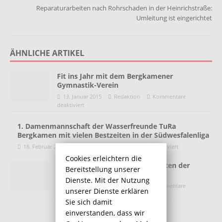
Reparaturarbeiten nach Rohrschaden in der Heinrichstraße:
Umleitung ist eingerichtet
ÄHNLICHE ARTIKEL
Fit ins Jahr mit dem Bergkamener
Gymnastik-Verein
13. Januar 2015
Redaktion
Kommentare
deaktiviert
1. Damenmannschaft der Wasserfreunde TuRa
Bergkamen mit vielen Bestzeiten in der Südwesfalenliga
18. Februar 2020
Redaktion
Kommentare deaktiviert
Cookies erleichtern die
Hallenfußballstadtmeisterschaften der
Bereitstellung unserer
Senioren
Dienste. Mit der Nutzung
15. Januar 2015
Redaktion
Kommentare
unserer Dienste erklären
deaktiviert
Sie sich damit
einverstanden, dass wir