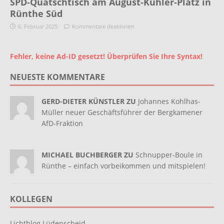
SPD-Quatschtisch am August-Kühler-Platz in
Rünthe Süd
6. Februar 2025
Kommentare deaktiviert
Fehler, keine Ad-ID gesetzt! Überprüfen Sie Ihre Syntax!
NEUESTE KOMMENTARE
GERD-DIETER KÜNSTLER ZU
Johannes Kohlhas-
Müller neuer Geschäftsführer der Bergkamener
AfD-Fraktion
MICHAEL BUCHBERGER ZU
Schnupper-Boule in
Rünthe – einfach vorbeikommen und mitspielen!
KOLLEGEN
Lichtblog Lüdenscheid