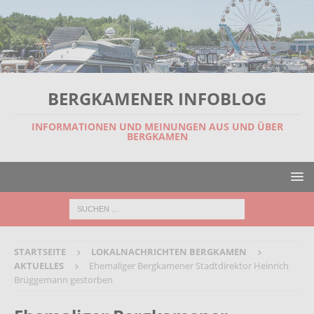
BERGKAMENER INFOBLOG
INFORMATIONEN UND MEINUNGEN AUS UND ÜBER
BERGKAMEN
STARTSEITE
LOKALNACHRICHTEN BERGKAMEN
AKTUELLES
Ehemaliger Bergkamener Stadtdirektor Heinrich
Brüggemann gestorben