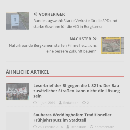
VORHERIGER
Bundestagswahl: Starke Verluste für die SPD und
starke Gewinne für die AfD in Bergkamen
NÄCHSTER
Naturfreunde Bergkamen starten Filmreihe „„…uns
eine bessere Zukunft bauen!“
ÄHNLICHE ARTIKEL
Leserbrief der BI gegen die L 821n: Der Bau
zusätzlicher Straßen kann nicht die Lösung
sein
1. Juni 2019
Redaktion
2
Sauberes Weddinghofen: Traditioneller
Frühjahrsputz im Stadtteil
26. Februar 2018
Redaktion
Kommentare