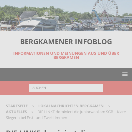
BERGKAMENER INFOBLOG
INFORMATIONEN UND MEINUNGEN AUS UND ÜBER
BERGKAMEN
STARTSEITE
LOKALNACHRICHTEN BERGKAMEN
AKTUELLES
DIE LINKE dominiert die Juniorwahl am SGB – Klare
Siegerin bei Erst- und Zweistimmen