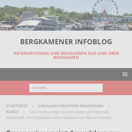
BERGKAMENER INFOBLOG
INFORMATIONEN UND MEINUNGEN AUS UND ÜBER
BERGKAMEN
STARTSEITE
LOKALNACHRICHTEN BERGKAMEN
KURZE
Coronavirus zeigt Auswirkungen auf regionale
Wirtschaft: IHK-Präsident mahnt dennoch zur Besonnenheit.