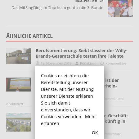
NÄCHSTER
Das MitSingDing im Thorheim geht in die 3. Runde
ÄHNLICHE ARTIKEL
Berufsorientierung: Siebtklässler der Willy-
Brandt-Gesamtschule testen ihre Talente
18. November 2019
Redaktion
Kommentare
deaktiviert
Cookies erleichtern die
Umweltminister Remmel: Lippe ist der
Bereitstellung unserer
Vorzeigefluss für das Land Nordrhein-
Dienste. Mit der Nutzung
Westfalen
unserer Dienste erklären
7. Dezember 2016
Redaktion
Kommentare
Sie sich damit
deaktiviert
einverstanden, dass wir
POCO erweitert das E-Commerce-Geschäft:
Cookies verwenden.
Mehr
Zusätzliche Lagermöglichkeiten künftig in
erfahren
Bönen
OK
8. Oktober 2020
Redaktion
Kommentare