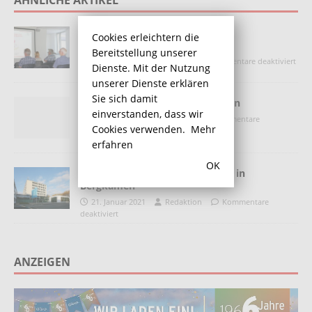
Pulsschlag-Vortrag zum Thema
Cookies erleichtern die
Gallensteinleiden
Bereitstellung unserer
7. Juni 2018
Redaktion
Kommentare deaktiviert
Dienste. Mit der Nutzung
unserer Dienste erklären
Sie sich damit
Lach-Yoga in der Ökologiestation
einverstanden, dass wir
23. Juni 2017
Redaktion
Kommentare
Cookies verwenden.
Mehr
deaktiviert
erfahren
OK
Coronavirus: 17 Neuinfektionen in
Bergkamen
21. Januar 2021
Redaktion
Kommentare
deaktiviert
ANZEIGEN