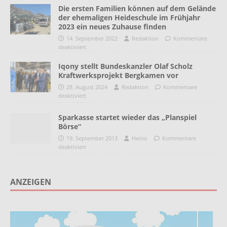
Die ersten Familien können auf dem Gelände
der ehemaligen Heideschule im Frühjahr
2023 ein neues Zuhause finden
14. September 2022
Redaktion
Kommentare
deaktiviert
Iqony stellt Bundeskanzler Olaf Scholz
Kraftwerksprojekt Bergkamen vor
28. August 2024
Redaktion
Kommentare
deaktiviert
Sparkasse startet wieder das „Planspiel
Börse“
19. September 2013
Heino
Kommentare
deaktiviert
ANZEIGEN