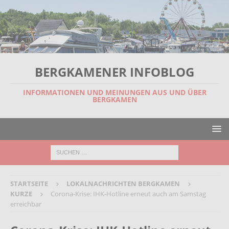
BERGKAMENER INFOBLOG
INFORMATIONEN UND MEINUNGEN AUS UND ÜBER
BERGKAMEN
STARTSEITE
LOKALNACHRICHTEN BERGKAMEN
KURZE
Corona-Krise: IHK-Hotline erneut auch am Samstag
erreichbar