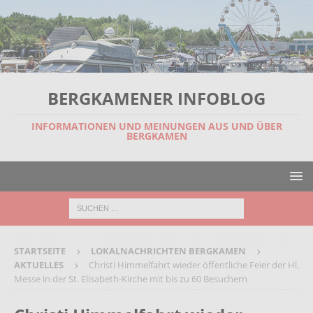
BERGKAMENER INFOBLOG
INFORMATIONEN UND MEINUNGEN AUS UND ÜBER
BERGKAMEN
STARTSEITE
LOKALNACHRICHTEN BERGKAMEN
AKTUELLES
Christi Himmelfahrt wieder öffentliche Feier der Hl.
Messe in der St. Elisabeth-Kirche mit bis zu 60 Besuchern