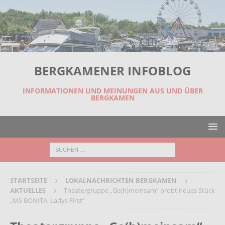
BERGKAMENER INFOBLOG
INFORMATIONEN UND MEINUNGEN AUS UND ÜBER
BERGKAMEN
STARTSEITE
LOKALNACHRICHTEN BERGKAMEN
AKTUELLES
Theatergruppe „Ge(h)meinsam“ probt neues Stück
„MS BONITA, Ladys First“