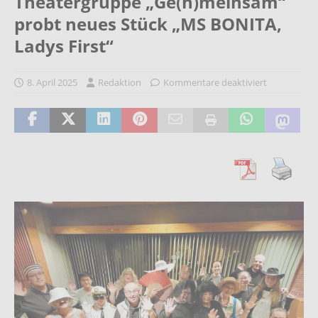
Theatergruppe „Ge(h)meinsam“
probt neues Stück „MS BONITA,
Ladys First“
8. April 2025
Redaktion
Kommentare deaktiviert