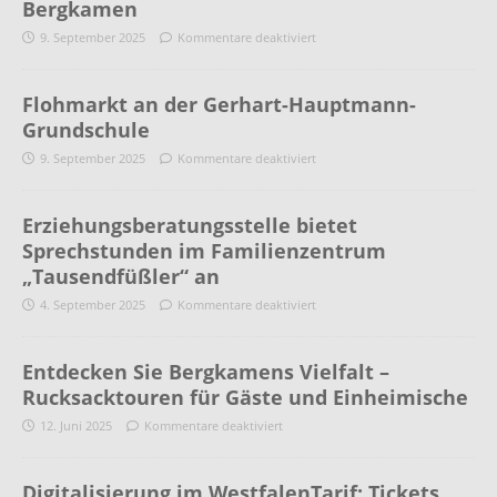
Bergkamen
9. September 2025
Kommentare deaktiviert
Flohmarkt an der Gerhart-Hauptmann-
Grundschule
9. September 2025
Kommentare deaktiviert
Erziehungsberatungsstelle bietet
Sprechstunden im Familienzentrum
„Tausendfüßler“ an
4. September 2025
Kommentare deaktiviert
Entdecken Sie Bergkamens Vielfalt –
Rucksacktouren für Gäste und Einheimische
12. Juni 2025
Kommentare deaktiviert
Digitalisierung im WestfalenTarif: Tickets