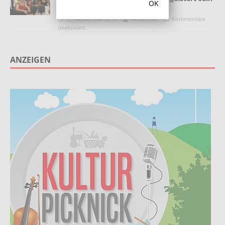
OK
treues Publikum
11. September 2018
Redaktion
Kommentare
deaktiviert
ANZEIGEN