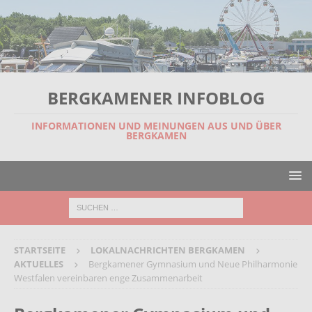
BERGKAMENER INFOBLOG
INFORMATIONEN UND MEINUNGEN AUS UND ÜBER
BERGKAMEN
STARTSEITE
LOKALNACHRICHTEN BERGKAMEN
AKTUELLES
Bergkamener Gymnasium und Neue Philharmonie
Westfalen vereinbaren enge Zusammenarbeit