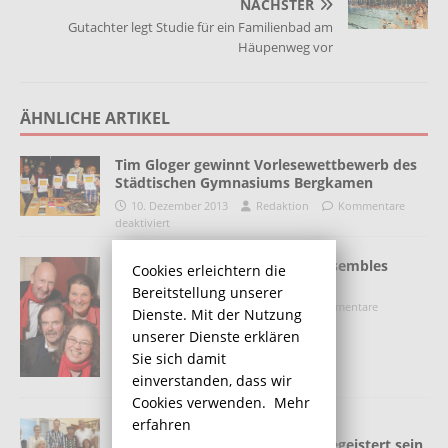
NÄCHSTER
Gutachter legt Studie für ein Familienbad am
Häupenweg vor
ÄHNLICHE ARTIKEL
Tim Gloger gewinnt Vorlesewettbewerb des
Städtischen Gymnasiums Bergkamen
10. Dezember 2013
Redaktion
Kommentare
deaktiviert
Frühlingskonzert des Kamin-Ensembles
Cookies erleichtern die
restlos ausverkauft
Bereitstellung unserer
28. März 2019
Redaktion
Kommentare
Dienste. Mit der Nutzung
deaktiviert
unserer Dienste erklären
Sie sich damit
einverstanden, dass wir
Cookies verwenden.
Mehr
erfahren
„Süßer Senf und saure Gurken“:
Theaterverein Volksbühne 20 begeistert sein