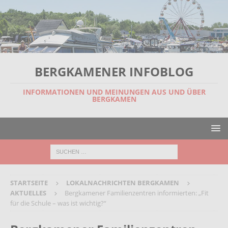
BERGKAMENER INFOBLOG
INFORMATIONEN UND MEINUNGEN AUS UND ÜBER
BERGKAMEN
STARTSEITE
LOKALNACHRICHTEN BERGKAMEN
AKTUELLES
Bergkamener Familienzentren informierten: „Fit
für die Schule – was ist wichtig?“