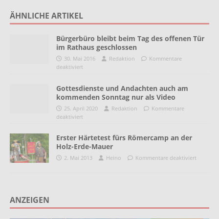
ÄHNLICHE ARTIKEL
Bürgerbüro bleibt beim Tag des offenen Tür
im Rathaus geschlossen
30. Mai 2016
Redaktion
Kommentare
deaktiviert
Gottesdienste und Andachten auch am
kommenden Sonntag nur als Video
25. April 2020
Redaktion
Kommentare
deaktiviert
Erster Härtetest fürs Römercamp an der
Holz-Erde-Mauer
2. Mai 2013
Heino
Kommentare deaktiviert
ANZEIGEN