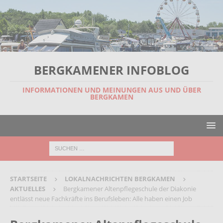
BERGKAMENER INFOBLOG
INFORMATIONEN UND MEINUNGEN AUS UND ÜBER
BERGKAMEN
STARTSEITE
LOKALNACHRICHTEN BERGKAMEN
AKTUELLES
Bergkamener Altenpflegeschule der Diakonie
entlässt neue Fachkräfte ins Berufsleben: Alle haben einen Job