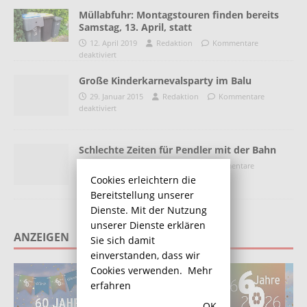
Müllabfuhr: Montagstouren finden bereits
Samstag, 13. April, statt
12. April 2019
Redaktion
Kommentare
deaktiviert
Große Kinderkarnevalsparty im Balu
29. Januar 2015
Redaktion
Kommentare
deaktiviert
Schlechte Zeiten für Pendler mit der Bahn
26. Februar 2013
Heino
Kommentare
deaktiviert
Cookies erleichtern die
Bereitstellung unserer
Dienste. Mit der Nutzung
unserer Dienste erklären
ANZEIGEN
Sie sich damit
einverstanden, dass wir
Cookies verwenden.
Mehr
erfahren
OK