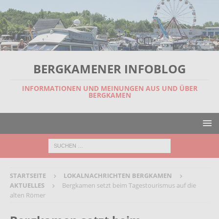
BERGKAMENER INFOBLOG
INFORMATIONEN UND MEINUNGEN AUS UND ÜBER
BERGKAMEN
STARTSEITE
LOKALNACHRICHTEN BERGKAMEN
AKTUELLES
Bergkamen setzt beim Tagestourismus auf die
alten Römer