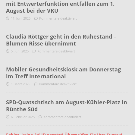
mit Entwerterfunktion entfallen zum 1.
August bei der VKU
11. Juni 2025
Kommentare deaktiviert
Claudia Röttger geht in den Ruhestand –
Blumen Risse übernimmt
5. Juni 2025
Kommentare deaktiviert
Mobiler Gesundheitskiosk am Donnerstag
im Treff International
1. März 2025
Kommentare deaktiviert
SPD-Quatschtisch am August-Kühler-Platz in
Rünthe Süd
6. Februar 2025
Kommentare deaktiviert
Fehler, keine Ad-ID gesetzt! Überprüfen Sie Ihre Syntax!