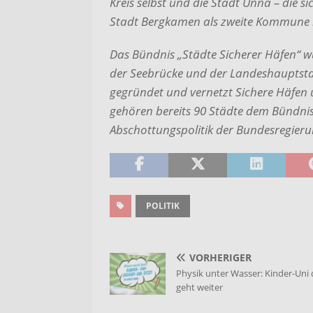
Kreis selbst und die Stadt Unna – die s
Stadt Bergkamen als zweite Kommune i
Das Bündnis „Städte Sicherer Häfen“ w
der Seebrücke und der Landeshauptsta
gegründet und vernetzt Sichere Häfen
gehören bereits 90 Städte dem Bündnis
Abschottungspolitik der Bun­desregieru
POLITIK
VORHERIGER
Physik unter Wasser: Kinder-Uni d
geht weiter