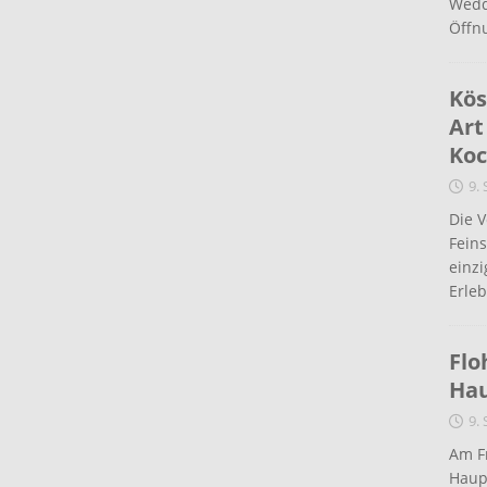
Wedd
Öffn
Kös
Art
Koc
9.
Die 
Fein
einz
Erleb
Flo
Ha
9.
Am Fr
Haup