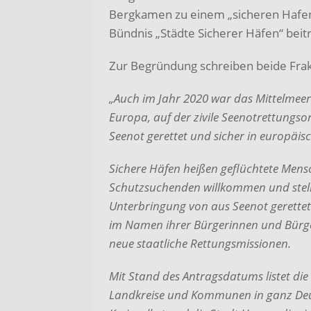
Bergkamen zu einem „sicheren Hafe
Bündnis „Städte Sicherer Häfen“ beitr
Zur Begründung schreiben beide Frak
„Auch im Jahr 2020 war das Mittelmeer
Eu­ropa, auf der zivile Seenotrettung
Seenot ge­rettet und sicher in europäi
Sichere Häfen heißen geflüchtete Mens
Schutzsuchenden willkommen und stell
Unter­bringung von aus Seenot gerette
im Na­men ihrer Bürgerinnen und Bürge
neue staat­liche Rettungsmissionen.
Mit Stand des Antragsdatums listet die 
Land­kreise und Kommunen in ganz Deut