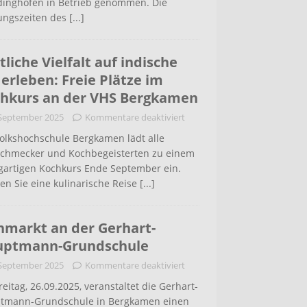
inghofen in Betrieb genommen. Die
ungszeiten des
[...]
tliche Vielfalt auf indische
 erleben: Freie Plätze im
hkurs an der VHS Bergkamen
 September 2025
Kommentare deaktiviert
Volkshochschule Bergkamen lädt alle
schmecker und Kochbegeisterten zu einem
igartigen Kochkurs Ende September ein.
en Sie eine kulinarische Reise
[...]
hmarkt an der Gerhart-
uptmann-Grundschule
 September 2025
Kommentare deaktiviert
eitag, 26.09.2025, veranstaltet die Gerhart-
tmann-Grundschule in Bergkamen einen