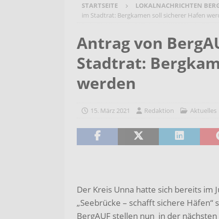
STARTSEITE
LOKALNACHRICHTEN BER
[ 7. August 2026 ]
Selbsthilfeg
im Stadtrat: Bergkamen soll sicherer Hafen we
[ 7. August 2026 ]
Jubiläumsver
Antrag von BergA
Bergehalde „Großes Holz“
A
Stadtrat: Bergkam
[ 6. August 2026 ]
Pflege- und 
AKTUELLES
werden
[ 7. August 2026 ]
Sommerakadem
Holzbildhauerei sichern!
AKT
15. März 2021
Redaktion
Aktuelles
Der Kreis Unna hatte sich bereits im 
„Seebrücke – schafft sichere Häfen“ s
BergAUF stellen nun in der nächsten 