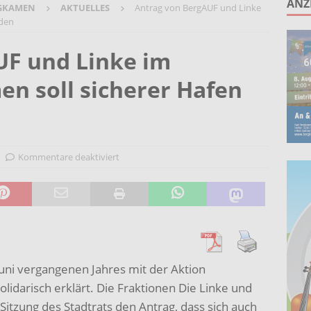
ANZ
GKAMEN
AKTUELLES
Antrag von BergAUF und Linke
ruppe lädt zum gemeinsamen Singen ein!
AKTUELLES
rden
anstaltung „60 Jahre Stadt Bergkamen“ am 8. August auf der
UF und Linke im
KTUELLES
en soll sicherer Hafen
Wohnberatung im Gemeindebüro an der Christuskirche in Rünthe
ie – Kunst vor Ort 2026: Letzte Plätze bei Stein- oder
UELLES
Kommentare deaktiviert
Juni vergangenen Jahres mit der Aktion
olidarisch erklärt. Die Fraktionen Die Linke und
Sitzung des Stadtrats den Antrag, dass sich auch