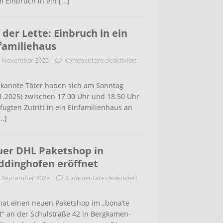
m Einbruch in ein
[...]
 der Lette: Einbruch in ein
familiehaus
. November 2025
Kommentare deaktiviert
kannte Täter haben sich am Sonntag
1.2025) zwischen 17.00 Uhr und 18.50 Uhr
ugten Zutritt in ein Einfamilienhaus an
...]
er DHL Paketshop in
dinghofen eröffnet
. September 2025
Kommentare deaktiviert
hat einen neuen Paketshop im „bona’te
t“ an der Schulstraße 42 in Bergkamen-