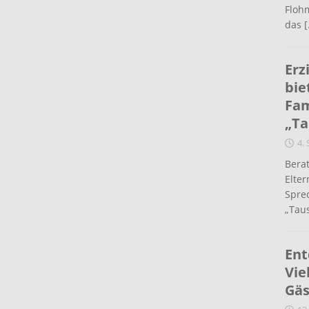
Flohm
das
[
Erz
bie
Fam
„Ta
4.
Berat
Elte
Spre
„Taus
Ent
Vie
Gäs