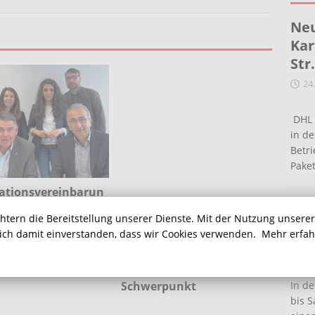
Neu
Kar
Str
24
DHL 
in de
Betr
Pake
ationsvereinbarun
zeichnet:
Ein
chtern die Bereitstellung unserer Dienste. Mit der Nutzung unsere
schaft für
Ha
Anträge von Bündnis 90 /
atie
sich damit einverstanden, dass wir Cookies verwenden.
Mehr erfa
Die Grünen zum
16
Haushaltsentwurf:
Klimaschutz ist ein
Schwerpunkt
In de
bis S