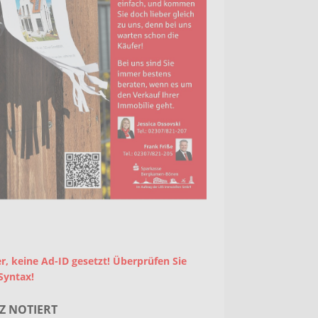
r, keine Ad-ID gesetzt! Überprüfen Sie
Syntax!
Z NOTIERT