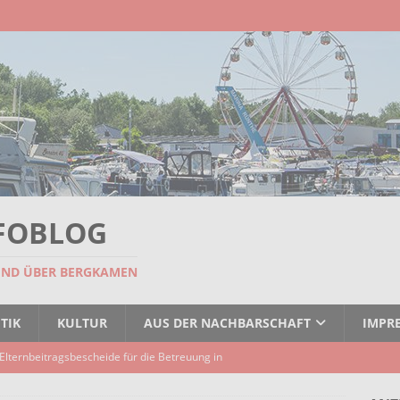
FOBLOG
UND ÜBER BERGKAMEN
TIK
KULTUR
AUS DER NACHBARSCHAFT
IMPR
Elternbeitragsbescheide für die Betreuung in
er Kindertagespflege verzögert sich
AKTUELLES