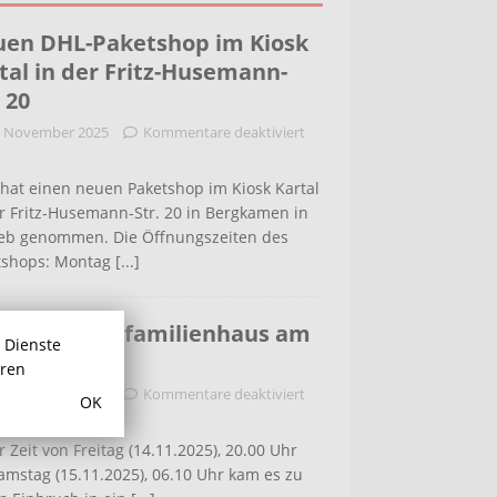
en DHL-Paketshop im Kiosk
tal in der Fritz-Husemann-
. 20
. November 2025
Kommentare deaktiviert
hat einen neuen Paketshop im Kiosk Kartal
r Fritz-Husemann-Str. 20 in Bergkamen in
ieb genommen. Die Öffnungszeiten des
tshops: Montag
[...]
bruch in Einfamilienhaus am
r Dienste
ldenweg
hren
. November 2025
Kommentare deaktiviert
OK
r Zeit von Freitag (14.11.2025), 20.00 Uhr
amstag (15.11.2025), 06.10 Uhr kam es zu