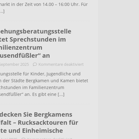
arkt in der Zeit von 14.00 – 16:00 Uhr. Für
...]
iehungsberatungsstelle
tet Sprechstunden im
ilienzentrum
usendfüßler“ an
 September 2025
Kommentare deaktiviert
ungsstelle für Kinder, Jugendliche und
rn der Städte Bergkamen und Kamen bietet
chstunden im Familienzentrum
endfüßler“ an. Es gibt eine
[...]
decken Sie Bergkamens
lfalt – Rucksacktouren für
te und Einheimische