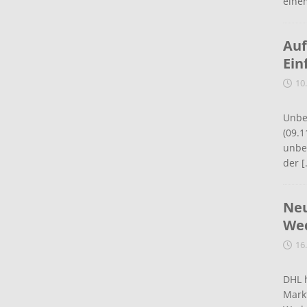
eine
Auf
Ein
10
Unbe
(09.1
unbef
der
[
Neu
Wed
16
DHL 
Mark