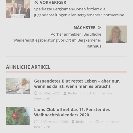
VORHERIGER
Sparkasse Bergkamen-Bönen fördert die
Jugendabteilungen aller Bergkamener Sportvereine
NÄCHSTER
Vorher anmelden: Berufliche
Wiedereinstiegsberatung vor Ort im Bergkamener
Rathaus
ÄHNLICHE ARTIKEL
Gespendetes Blut rettet Leben – aber nur,
wenn es da ist, wenn man es braucht
22. März 2022
Redaktion
Kommentare
deaktiviert
Lions Club öffnet das 11. Fenster des
Weihnachtskalenders 2020
11. Dezember 2020
Redaktion
Kommentare
deaktiviert