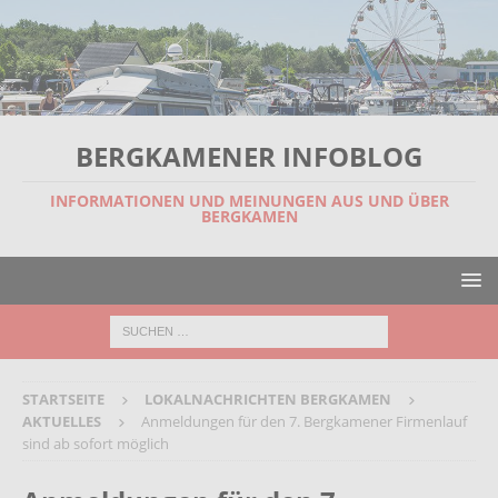
BERGKAMENER INFOBLOG
INFORMATIONEN UND MEINUNGEN AUS UND ÜBER
BERGKAMEN
STARTSEITE
LOKALNACHRICHTEN BERGKAMEN
AKTUELLES
Anmeldungen für den 7. Bergkamener Firmenlauf
sind ab sofort möglich