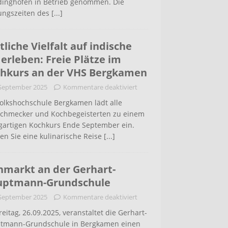
inghofen in Betrieb genommen. Die
ungszeiten des
[...]
tliche Vielfalt auf indische
 erleben: Freie Plätze im
hkurs an der VHS Bergkamen
 September 2025
Kommentare deaktiviert
Volkshochschule Bergkamen lädt alle
schmecker und Kochbegeisterten zu einem
igartigen Kochkurs Ende September ein.
en Sie eine kulinarische Reise
[...]
hmarkt an der Gerhart-
uptmann-Grundschule
 September 2025
Kommentare deaktiviert
eitag, 26.09.2025, veranstaltet die Gerhart-
tmann-Grundschule in Bergkamen einen