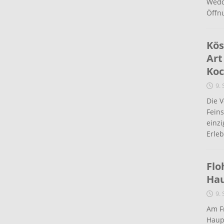
Wedd
Öffn
Kös
Art
Koc
9.
Die 
Fein
einz
Erleb
Flo
Ha
9.
Am Fr
Haup