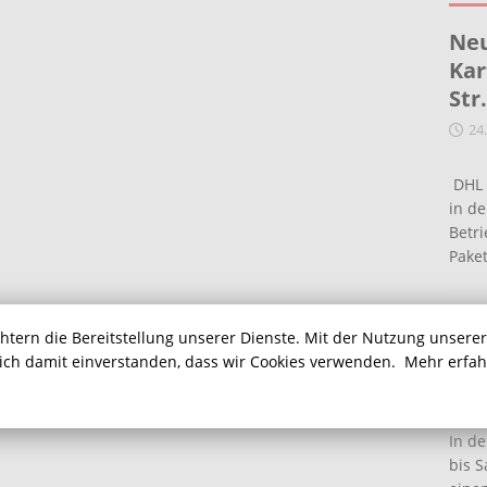
Neu
Kar
Str
24
DHL 
in de
Betr
Pake
Ein
chtern die Bereitstellung unserer Dienste. Mit der Nutzung unsere
Ha
sich damit einverstanden, dass wir Cookies verwenden.
Mehr erfa
16
In de
bis S