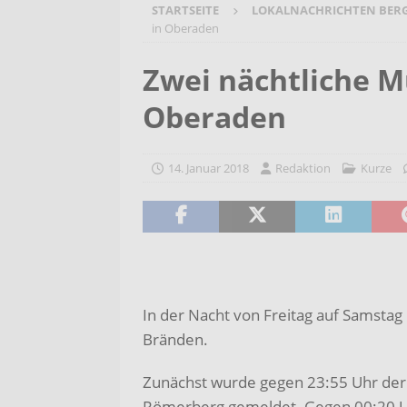
STARTSEITE
LOKALNACHRICHTEN BER
[ 6. August 2026 ]
Wenn Worte F
in Oberaden
2026/2027
AKTUELLES
Zwei nächtliche M
[ 6. August 2026 ]
Bürgerreise 
Oberaden
AKTUELLES
[ 6. August 2026 ]
Pflege- und 
14. Januar 2018
Redaktion
Kurze
AKTUELLES
In der Nacht von Freitag auf Samsta
Bränden.
Zunächst wurde gegen 23:55 Uhr der 
Römerberg gemeldet. Gegen 00:20 U