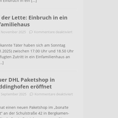
m Einbruch in ein
[...]
 der Lette: Einbruch in ein
familiehaus
. November 2025
Kommentare deaktiviert
kannte Täter haben sich am Sonntag
1.2025) zwischen 17.00 Uhr und 18.50 Uhr
ugten Zutritt in ein Einfamilienhaus an
...]
er DHL Paketshop in
dinghofen eröffnet
. September 2025
Kommentare deaktiviert
hat einen neuen Paketshop im „bona’te
t“ an der Schulstraße 42 in Bergkamen-