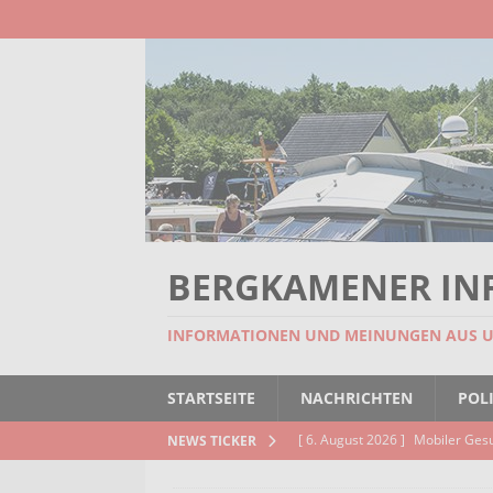
BERGKAMENER IN
INFORMATIONEN UND MEINUNGEN AUS 
STARTSEITE
NACHRICHTEN
POLI
[ 6. August 2026 ]
Mobiler Ges
NEWS TICKER
[ 6. August 2026 ]
Missstand be