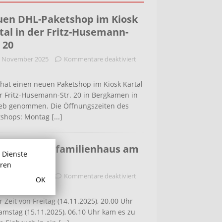
en DHL-Paketshop im Kiosk
tal in der Fritz-Husemann-
. 20
. November 2025
Kommentare deaktiviert
hat einen neuen Paketshop im Kiosk Kartal
r Fritz-Husemann-Str. 20 in Bergkamen in
ieb genommen. Die Öffnungszeiten des
tshops: Montag
[...]
bruch in Einfamilienhaus am
r Dienste
ldenweg
hren
. November 2025
Kommentare deaktiviert
OK
r Zeit von Freitag (14.11.2025), 20.00 Uhr
amstag (15.11.2025), 06.10 Uhr kam es zu