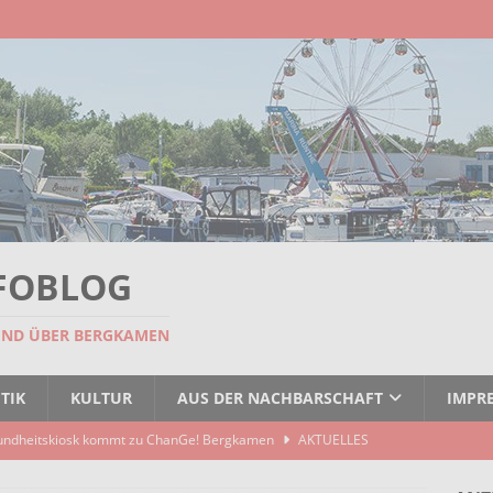
FOBLOG
UND ÜBER BERGKAMEN
TIK
KULTUR
AUS DER NACHBARSCHAFT
IMPR
undheitskiosk kommt zu ChanGe! Bergkamen
AKTUELLES
seitigt: EBB räumt Containerstellplatz
AKTUELLES