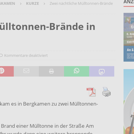
ANZ
GKAMEN
KURZE
Zwei nächtliche Mülltonnen-Brände
unken schlagen: Jochen Malmsheimer eröffnet die Kabarettsaison
ülltonnen-Brände in
2026 nach Gennevilliers – Städtepartnerschaft hautnah erleben
Wohnberatung im Gemeindebüro an der Christuskirche in Rünthe
Kommentare deaktiviert
g kam es in Bergkamen zu zwei Mülltonnen-
Brand einer Mülltonne in der Straße Am
hr wurde dann eine weitere brennende