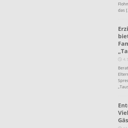
Flohm
das
[
Erz
bie
Fam
„Ta
4.
Berat
Elte
Spre
„Taus
Ent
Vie
Gäs