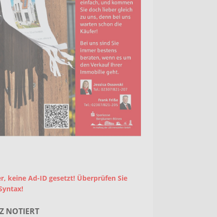
r, keine Ad-ID gesetzt! Überprüfen Sie
Syntax!
Z NOTIERT