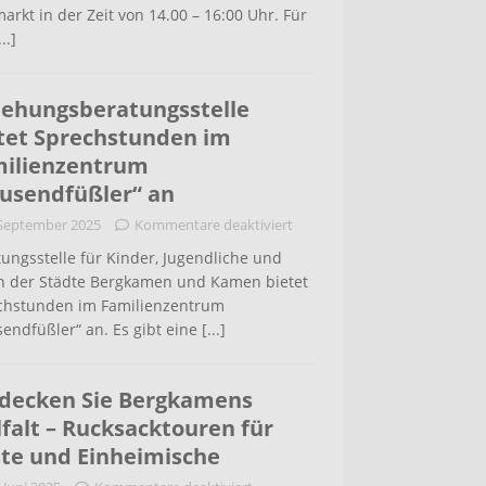
arkt in der Zeit von 14.00 – 16:00 Uhr. Für
...]
iehungsberatungsstelle
tet Sprechstunden im
ilienzentrum
usendfüßler“ an
 September 2025
Kommentare deaktiviert
ungsstelle für Kinder, Jugendliche und
rn der Städte Bergkamen und Kamen bietet
chstunden im Familienzentrum
endfüßler“ an. Es gibt eine
[...]
decken Sie Bergkamens
lfalt – Rucksacktouren für
te und Einheimische