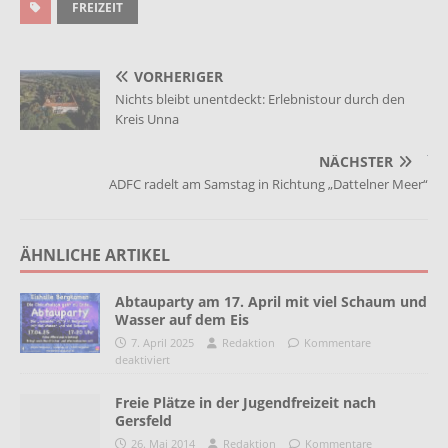
FREIZEIT
VORHERIGER
Nichts bleibt unentdeckt: Erlebnistour durch den
Kreis Unna
NÄCHSTER
ADFC radelt am Samstag in Richtung „Dattelner Meer“
ÄHNLICHE ARTIKEL
Abtauparty am 17. April mit viel Schaum und
Wasser auf dem Eis
7. April 2025
Redaktion
Kommentare
deaktiviert
Freie Plätze in der Jugendfreizeit nach
Gersfeld
26. Mai 2014
Redaktion
Kommentare