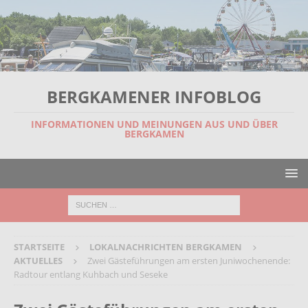
BERGKAMENER INFOBLOG
INFORMATIONEN UND MEINUNGEN AUS UND ÜBER
BERGKAMEN
STARTSEITE
LOKALNACHRICHTEN BERGKAMEN
AKTUELLES
Zwei Gästeführungen am ersten Juniwochenende:
Radtour entlang Kuhbach und Seseke