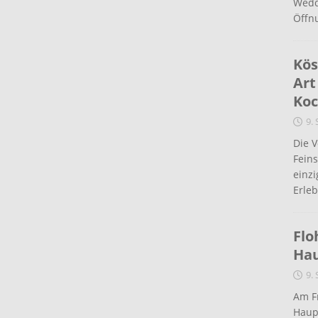
Wedd
Öffn
Kös
Art
Koc
9.
Die 
Fein
einz
Erleb
Flo
Ha
9.
Am Fr
Haup