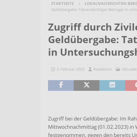
STARTSEITE
LOKALNACHRICHTEN BER
[ 6. August 2026 ]
Wenn Worte F
Geldübergabe: Tatverdächtiger Betrüger in Un
2026/2027
AKTUELLES
Zugriff durch Zivil
[ 6. August 2026 ]
Bürgerreise 
Geldübergabe: Tat
AKTUELLES
[ 6. August 2026 ]
Pflege- und 
in Untersuchungs
AKTUELLES
3. Februar 2023
Redaktion
Aktuelle
Zugriff bei der Geldübergabe: Im R
Mittwochnachmittag (01.02.2023) in 
festgenommen, gegen den bereits Un