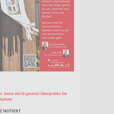
r, keine Ad-ID gesetzt! Überprüfen Sie
Syntax!
Z NOTIERT