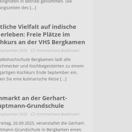
inghofen in Betrieb genommen. Die
ungszeiten des
[...]
tliche Vielfalt auf indische
 erleben: Freie Plätze im
hkurs an der VHS Bergkamen
 September 2025
Kommentare deaktiviert
Volkshochschule Bergkamen lädt alle
schmecker und Kochbegeisterten zu einem
igartigen Kochkurs Ende September ein.
en Sie eine kulinarische Reise
[...]
hmarkt an der Gerhart-
uptmann-Grundschule
 September 2025
Kommentare deaktiviert
eitag, 26.09.2025, veranstaltet die Gerhart-
tmann-Grundschule in Bergkamen einen