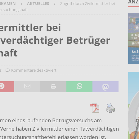
ANZ
GKAMEN
AKTUELLES
Zugriff durch Zivilermittler bei
unken schlagen: Jochen Malmsheimer eröffnet die Kabarettsaison
tersuchungshaft
ermittler bei
2026 nach Gennevilliers – Städtepartnerschaft hautnah erleben
verdächtiger Betrüger
Wohnberatung im Gemeindebüro an der Christuskirche in Rünthe
haft
s
Kommentare deaktiviert
ahmen eines laufenden Betrugsversuchs am
Werne haben Zivilermittler einen Tatverdächtigen
tersuchungshaftbefehl erlassen worden ist.