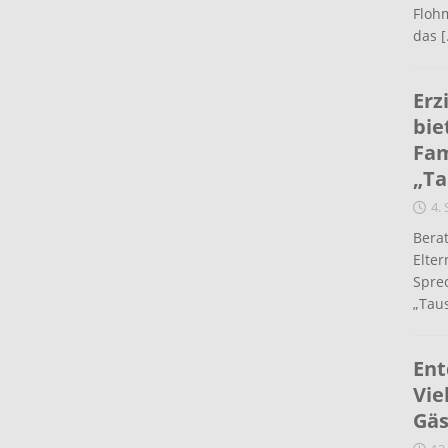
Flohm
das
[
Erz
bie
Fam
„Ta
4.
Berat
Elte
Spre
„Taus
Ent
Vie
Gäs