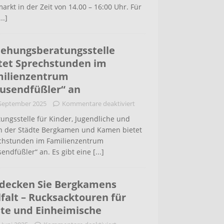
arkt in der Zeit von 14.00 – 16:00 Uhr. Für
...]
iehungsberatungsstelle
tet Sprechstunden im
ilienzentrum
usendfüßler“ an
 September 2025
Kommentare deaktiviert
ungsstelle für Kinder, Jugendliche und
rn der Städte Bergkamen und Kamen bietet
chstunden im Familienzentrum
endfüßler“ an. Es gibt eine
[...]
decken Sie Bergkamens
lfalt – Rucksacktouren für
te und Einheimische