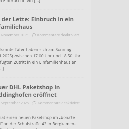
m Einbruch in ein
[...]
 der Lette: Einbruch in ein
familiehaus
. November 2025
Kommentare deaktiviert
kannte Täter haben sich am Sonntag
1.2025) zwischen 17.00 Uhr und 18.50 Uhr
ugten Zutritt in ein Einfamilienhaus an
...]
er DHL Paketshop in
dinghofen eröffnet
. September 2025
Kommentare deaktiviert
hat einen neuen Paketshop im „bona’te
t“ an der Schulstraße 42 in Bergkamen-