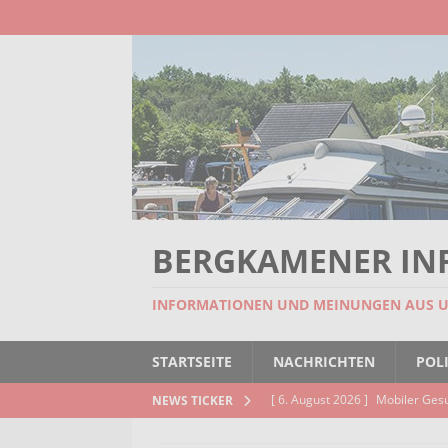
BERGKAMENER IN
INFORMATIONEN UND MEINUNGEN AUS 
STARTSEITE
NACHRICHTEN
POLI
[ 6. August 2026 ]
Mobiler Ges
NEWS TICKER
[ 6. August 2026 ]
Missstand be