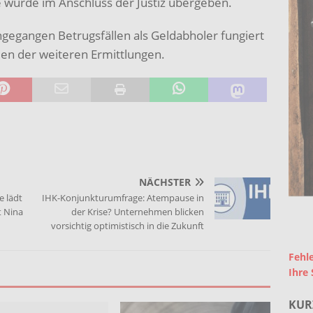
e wurde im Anschluss der Justiz übergeben.
ngegangen Betrugsfällen als Geldabholer fungiert
hmen der weiteren Ermittlungen.
NÄCHSTER
e lädt
IHK-Konjunkturumfrage: Atempause in
t Nina
der Krise? Unternehmen blicken
vorsichtig optimistisch in die Zukunft
Fehle
Ihre 
KUR