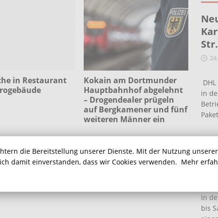
Neu
Kar
Str
24
che in Restaurant
Kokain am Dortmunder
DHL 
rogebäude
Hauptbahnhof abgelehnt
in de
– Drogendealer prügeln
Betr
auf Bergkamener und fünf
Pake
weiteren Männer ein
Ein
chtern die Bereitstellung unserer Dienste. Mit der Nutzung unsere
Ha
sich damit einverstanden, dass wir Cookies verwenden.
Mehr erfa
16
In de
bis S