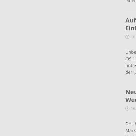
eine
Auf
Ein
10
Unbe
(09.1
unbef
der
[
Neu
Wed
16
DHL 
Mark