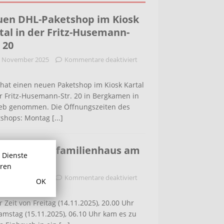
en DHL-Paketshop im Kiosk
tal in der Fritz-Husemann-
. 20
. November 2025
Kommentare deaktiviert
hat einen neuen Paketshop im Kiosk Kartal
r Fritz-Husemann-Str. 20 in Bergkamen in
ieb genommen. Die Öffnungszeiten des
tshops: Montag
[...]
bruch in Einfamilienhaus am
r Dienste
ldenweg
hren
. November 2025
Kommentare deaktiviert
OK
r Zeit von Freitag (14.11.2025), 20.00 Uhr
amstag (15.11.2025), 06.10 Uhr kam es zu