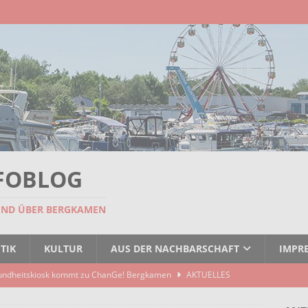
FOBLOG
UND ÜBER BERGKAMEN
TIK
KULTUR
AUS DER NACHBARSCHAFT
IMPR
undheitskiosk kommt zu ChanGe! Bergkamen
AKTUELLES
seitigt: EBB räumt Containerstellplatz
AKTUELLES