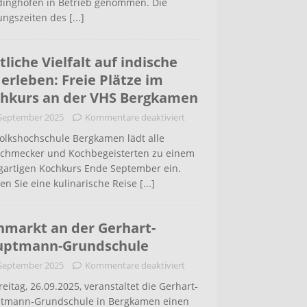
inghofen in Betrieb genommen. Die
ungszeiten des
[...]
tliche Vielfalt auf indische
 erleben: Freie Plätze im
hkurs an der VHS Bergkamen
 September 2025
Kommentare deaktiviert
Volkshochschule Bergkamen lädt alle
schmecker und Kochbegeisterten zu einem
igartigen Kochkurs Ende September ein.
en Sie eine kulinarische Reise
[...]
hmarkt an der Gerhart-
uptmann-Grundschule
 September 2025
Kommentare deaktiviert
eitag, 26.09.2025, veranstaltet die Gerhart-
tmann-Grundschule in Bergkamen einen