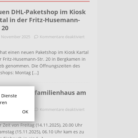
en DHL-Paketshop im Kiosk
tal in der Fritz-Husemann-
. 20
. November 2025
Kommentare deaktiviert
hat einen neuen Paketshop im Kiosk Kartal
r Fritz-Husemann-Str. 20 in Bergkamen in
ieb genommen. Die Öffnungszeiten des
tshops: Montag
[...]
bruch in Einfamilienhaus am
r Dienste
ldenweg
hren
. November 2025
Kommentare deaktiviert
OK
r Zeit von Freitag (14.11.2025), 20.00 Uhr
amstag (15.11.2025), 06.10 Uhr kam es zu