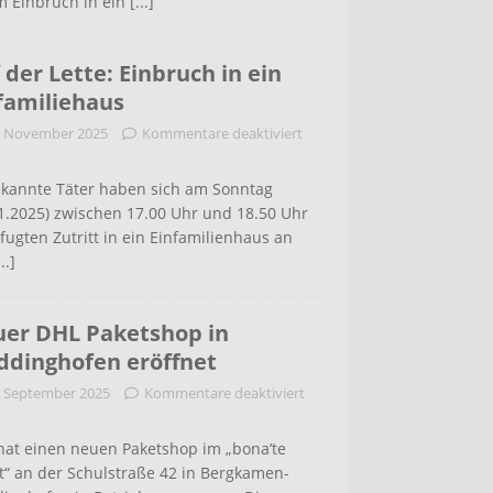
m Einbruch in ein
[...]
 der Lette: Einbruch in ein
familiehaus
. November 2025
Kommentare deaktiviert
kannte Täter haben sich am Sonntag
1.2025) zwischen 17.00 Uhr und 18.50 Uhr
ugten Zutritt in ein Einfamilienhaus an
...]
er DHL Paketshop in
dinghofen eröffnet
. September 2025
Kommentare deaktiviert
hat einen neuen Paketshop im „bona’te
t“ an der Schulstraße 42 in Bergkamen-