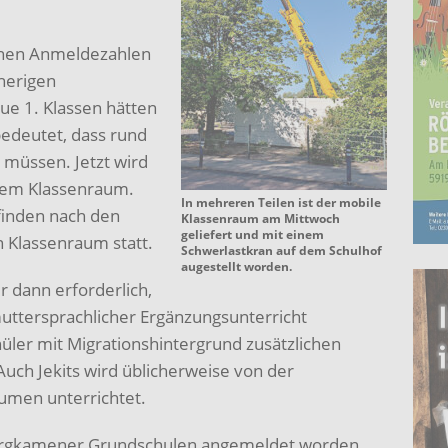
ohen Anmeldezahlen
herigen
ue 1. Klassen hätten
bedeutet, dass rund
müssen. Jetzt wird
nem Klassenraum.
In mehreren Teilen ist der mobile
inden nach den
Klassenraum am Mittwoch
geliefert und mit einem
Klassenraum statt.
Schwerlastkran auf dem Schulhof
augestellt worden.
 dann erforderlich,
muttersprachlicher Ergänzungsunterricht
hüler mit Migrationshintergrund zusätzlichen
uch Jekits wird üblicherweise von der
umen unterrichtet.
Bergkamener Grundschulen angemeldet worden.