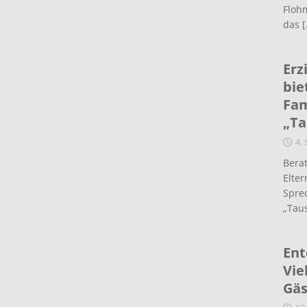
Flohm
das
[
Erz
bie
Fam
„Ta
4.
Berat
Elte
Spre
„Taus
Ent
Vie
Gäs