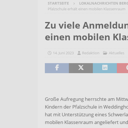
STARTSEITE
LOKALNACHRICHTEN BER
[ 4. August 2026 ]
Blues mit He
Pfalzschule erhält einen mobilen Klassenraum
JAM
AKTUELLES
Zu viele Anmeldun
[ 4. August 2026 ]
Start in das
einen mobilen Kl
AKTUELLES
[ 3. August 2026 ]
Startchance
14. Juni 2023
Redaktion
Aktuelles
Kaczmarek besucht Gerhart-H
[ 5. August 2026 ]
Bargeldlose
möglich
AKTUELLES
Große Aufregung herrschte am Mitt
Kindern der Pfalzschule in Weddingho
hat mit Unterstützung eines Schwerl
mobilen Klassenraum angeliefert und