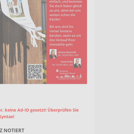
r, keine Ad-ID gesetzt! Überprüfen Sie
Syntax!
Z NOTIERT