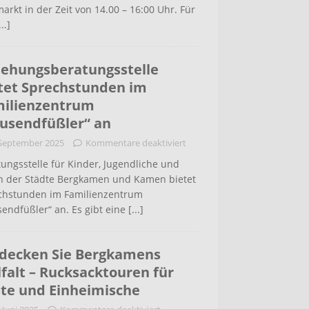
arkt in der Zeit von 14.00 – 16:00 Uhr. Für
...]
iehungsberatungsstelle
tet Sprechstunden im
ilienzentrum
usendfüßler“ an
 September 2025
Kommentare deaktiviert
ungsstelle für Kinder, Jugendliche und
rn der Städte Bergkamen und Kamen bietet
chstunden im Familienzentrum
endfüßler“ an. Es gibt eine
[...]
decken Sie Bergkamens
lfalt – Rucksacktouren für
te und Einheimische