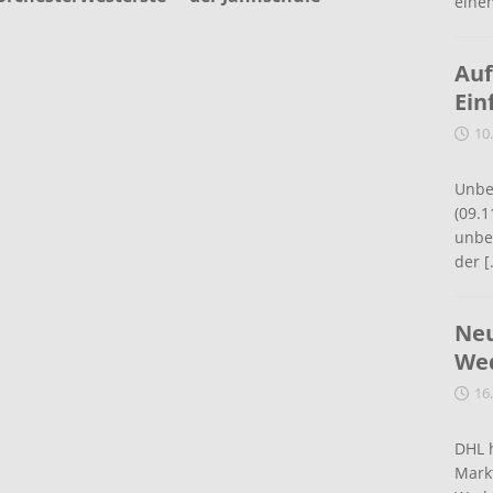
eine
Auf
Ein
10
Unbe
(09.1
unbef
der
[
Neu
Wed
16
DHL 
Mark