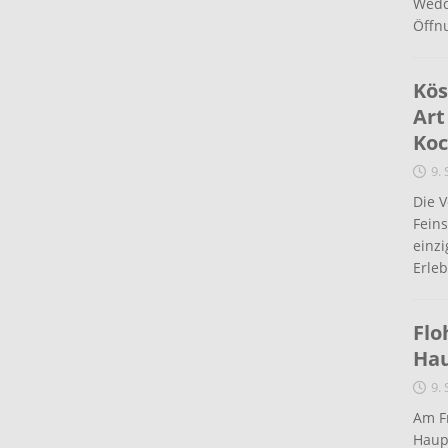
Wedd
Öffn
Kös
Art
Koc
9.
Die 
Fein
einz
Erleb
Flo
Ha
9.
Am Fr
Haup