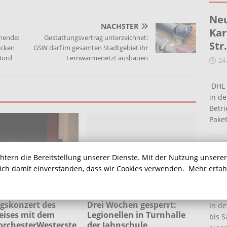
Neu
NÄCHSTER
Kar
nende:
Gestattungsvertrag unterzeichnet:
Str
ecken
GSW darf im gesamten Stadtgebiet ihr
Nord
Fernwärmenetzt ausbauen
24
DHL 
in de
Betr
Pake
Ein
chtern die Bereitstellung unserer Dienste. Mit der Nutzung unsere
Ha
sich damit einverstanden, dass wir Cookies verwenden.
Mehr erfa
16
gskonzert des
Drei Wochen gesperrt:
In de
eises mit dem
Legionellen in Turnhalle
bis S
orchesterWesterste
der Jahnschule