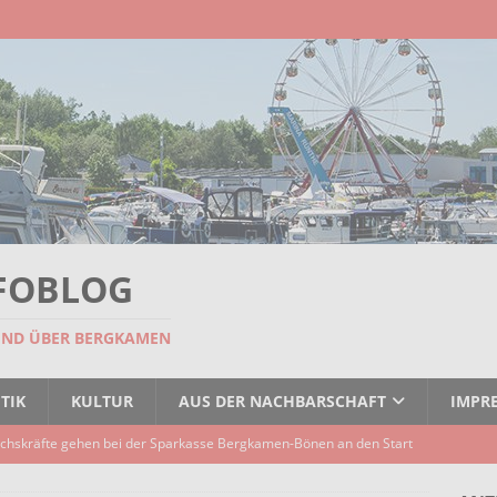
FOBLOG
UND ÜBER BERGKAMEN
TIK
KULTUR
AUS DER NACHBARSCHAFT
IMPR
chskräfte gehen bei der Sparkasse Bergkamen-Bönen an den Start