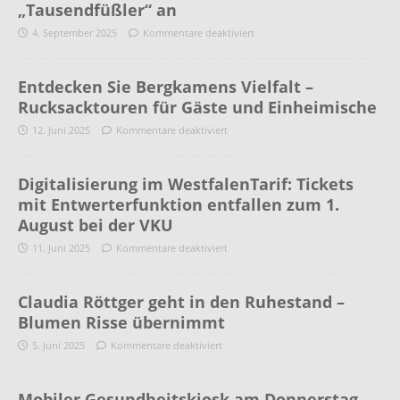
„Tausendfüßler“ an
4. September 2025
Kommentare deaktiviert
Entdecken Sie Bergkamens Vielfalt –
Rucksacktouren für Gäste und Einheimische
12. Juni 2025
Kommentare deaktiviert
Digitalisierung im WestfalenTarif: Tickets
mit Entwerterfunktion entfallen zum 1.
August bei der VKU
11. Juni 2025
Kommentare deaktiviert
Claudia Röttger geht in den Ruhestand –
Blumen Risse übernimmt
5. Juni 2025
Kommentare deaktiviert
Mobiler Gesundheitskiosk am Donnerstag