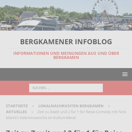
BERGKAMENER INFOBLOG
INFORMATIONEN UND MEINUNGEN AUS UND ÜBER
BERGKAMEN
STARTSEITE
LOKALNACHRICHTEN BERGKAMEN
AKTUELLES
Zeit zu Zweit und 2 für 1 für Reise-Comedy mit Nick
Martin! Valentinswoche im Kulturreferat