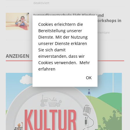
deaktiviert
Jugendkunstschule lädt Kinder und
Jugendliche zu Projekten und Workshops in
Cookies erleichtern die
den Osterferien ein
Bereitstellung unserer
28. März 2023
Redaktion
Kommentare
Dienste. Mit der Nutzung
deaktiviert
unserer Dienste erklären
Sie sich damit
ANZEIGEN
einverstanden, dass wir
Cookies verwenden.
Mehr
erfahren
OK