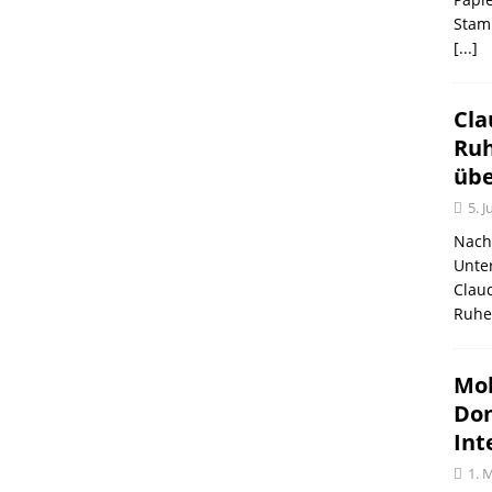
Stam
[...]
Cla
Ruh
üb
5. J
Nach 
Unte
Claud
Ruhe
Mob
Don
Int
1. 