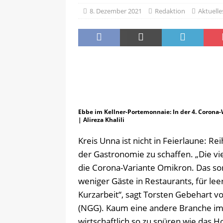
8. Dezember 2021
Redaktion
Aktuelle
[ 6. August 2026 ]
Pflege- und 
AKTUELLES
Ebbe im Kellner-Portemonnaie: In der 4. Corona
| Alireza Khalili
Kreis Unna ist nicht in Feierlaune:
der Gastronomie zu schaffen. „Die vi
die Corona-Variante Omikron. Das so
weniger Gäste in Restaurants, für le
Kurzarbeit“, sagt Torsten Gebehart 
(NGG). Kaum eine andere Branche im
wirtschaftlich so zu spüren wie das 