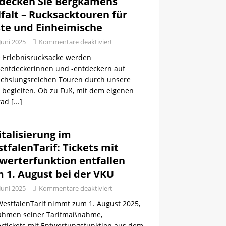
decken Sie Bergkamens
lfalt – Rucksacktouren für
te und Einheimische
 Juni 2025
Kommentare deaktiviert
 Erlebnisrucksäcke werden
tentdeckerinnen und -entdeckern auf
chslungsreichen Touren durch unsere
 begleiten. Ob zu Fuß, mit dem eigenen
rad
[...]
italisierung im
tfalenTarif: Tickets mit
werterfunktion entfallen
 1. August bei der VKU
 Juni 2025
Kommentare deaktiviert
WestfalenTarif nimmt zum 1. August 2025,
ahmen seiner Tarifmaßnahme,
ertickets mit Entwertungsfunktion aus dem