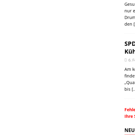
Gesu
nur e
Drum
den
[
SPD
Küh
6. 
Am k
find
„Quat
bis
[.
Fehle
Ihre 
NEU