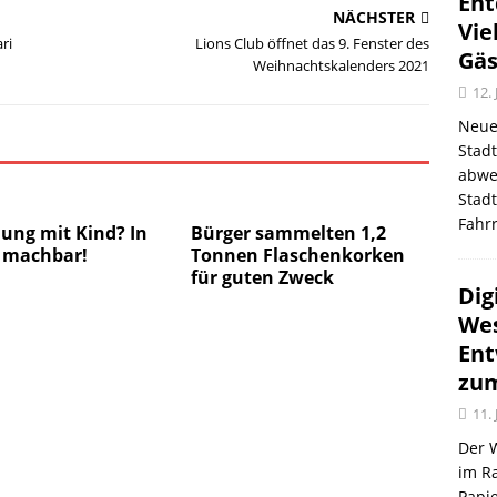
Ent
NÄCHSTER
Vie
ri
Lions Club öffnet das 9. Fenster des
Gäs
Weihnachtskalenders 2021
12.
Neue
Stad
abwe
Stadt
Fahr
ung mit Kind? In
Bürger sammelten 1,2
t machbar!
Tonnen Flaschenkorken
für guten Zweck
Dig
Wes
Ent
zum
11.
Der 
im R
Papi