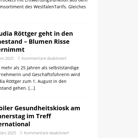
msortiment des WestfalenTarifs. Gleiches
udia Röttger geht in den
estand – Blumen Risse
ernimmt
uni 2025
Kommentare deaktiviert
mehr als 25 Jahren als selbstständige
rnehmerin und Geschäftsführerin wird
ia Röttger zum 1. August in den
stand gehen.
[...]
iler Gesundheitskiosk am
nerstag im Treff
ernational
März 2025
Kommentare deaktiviert