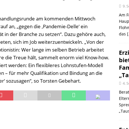
9. 
Am Fr
erhandlungsrunde am kommenden Mittwoch
Haup
auf an, „gegen die ‚Pandemie-Delle‘ ein
Flohm
tät in der Branche zu setzen“. Dazu gehöre auch,
das
[
eten, sich im Job weiterzuentwickeln. „Von der
tionistin: Wer lange im selben Betrieb arbeitet
Erz
e die Treue hält, sammelt enorm viel Know-how.
bie
ert werden: Ein flexibleres Lohnstufen-Modell
Fam
en – für mehr Qualifikation und Bindung an die
„Ta
ter‘ sozusagen“, so Torsten Gebehart.
4. 
Berat
Elte
Spre
„Taus