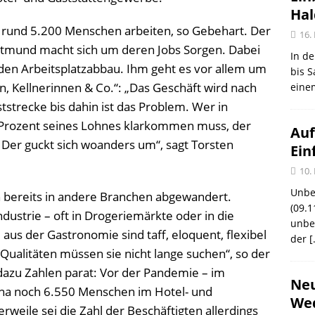
Ha
 rund 5.200 Menschen arbeiten, so Gebehart. Der
16.
tmund macht sich um deren Jobs Sorgen. Dabei
In de
den Arbeitsplatzabbau. Ihm geht es vor allem um
bis S
 Kellnerinnen & Co.“: „Das Geschäft wird nach
eine
tstrecke bis dahin ist das Problem. Wer in
0 Prozent seines Lohnes klarkommen muss, der
Auf
Der guckt sich woanders um“, sagt Torsten
Ein
10.
Unbe
n bereits in andere Branchen abgewandert.
(09.1
dustrie – oft in Drogeriemärkte oder in die
unbef
 aus der Gastronomie sind taff, eloquent, flexibel
der
[
Qualitäten müssen sie nicht lange suchen“, so der
azu Zahlen parat: Vor der Pandemie – im
Neu
na noch 6.550 Menschen im Hotel- und
Wed
rweile sei die Zahl der Beschäftigten allerdings