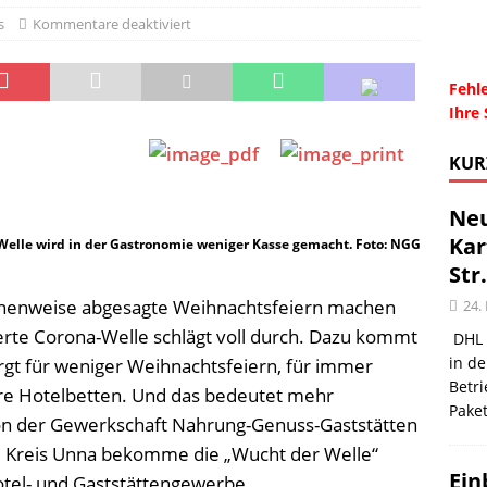
s
Kommentare deaktiviert
Wohnberatung im Gemeindebüro an der Christuskirche in Rünthe
Fehle
Ihre 
KUR
Neu
Kar
-Welle wird in der Gastronomie weniger Kasse gemacht. Foto: NGG
Str
 Reihenweise abgesagte Weihnachtsfeiern machen
24.
erte Corona-Welle schlägt voll durch. Dazu kommt
DHL 
in de
rgt für weniger Weihnachtsfeiern, für immer
Betr
ere Hotelbetten. Und das bedeutet mehr
Pake
von der Gewerkschaft Nahrung-Genuss-Gaststätten
 Kreis Unna bekomme die „Wucht der Welle“
Ein
Hotel- und Gaststättengewerbe.