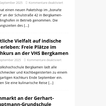
 September 2025
Kommentare deaktiviert
hat einen neuen Paketshop im „bona’te
t“ an der Schulstraße 42 in Bergkamen-
inghofen in Betrieb genommen. Die
ungszeiten des
[...]
tliche Vielfalt auf indische
 erleben: Freie Plätze im
hkurs an der VHS Bergkamen
September 2025
Kommentare deaktiviert
Volkshochschule Bergkamen lädt alle
schmecker und Kochbegeisterten zu einem
igartigen Kochkurs Ende September ein.
en Sie eine kulinarische Reise
[...]
hmarkt an der Gerhart-
uptmann-Grundschule