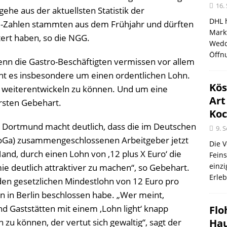
16.
he aus der aktuellsten Statistik der
DHL 
e-Zahlen stammten aus dem Frühjahr und dürften
Mark
ert haben, so die NGG.
Wedd
Öffn
Denn die Gastro-Beschäftigten vermissen vor allem
eht es insbesondere um einen ordentlichen Lohn.
Kös
b weiterentwickeln zu können. Und um eine
Art
orsten Gebehart.
Koc
 Dortmund macht deutlich, dass die im Deutschen
9. 
oGa) zusammengeschlossenen Arbeitgeber jetzt
Die 
and, durch einen Lohn von ‚12 plus X Euro‘ die
Fein
einz
ie deutlich attraktiver zu machen“, so Gebehart.
Erleb
en gesetzlichen Mindestlohn von 12 Euro pro
n in Berlin beschlossen habe. „Wer meint,
nd Gaststätten mit einem ‚Lohn light‘ knapp
Flo
 zu können, der vertut sich gewaltig“, sagt der
Ha