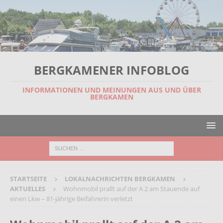
BERGKAMENER INFOBLOG
INFORMATIONEN UND MEINUNGEN AUS UND ÜBER
BERGKAMEN
STARTSEITE
LOKALNACHRICHTEN BERGKAMEN
AKTUELLES
Wohnmobil prallt auf der A 2 am Stauende auf
einen Lkw – 81-jährige Beifahrerin verletzt