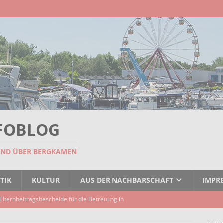
FOBLOG
UND ÜBER BERGKAMEN
TIK
KULTUR
AUS DER NACHBARSCHAFT
IMPR
Elternbeitragsbescheide für die Betreuung in
er Kindertagespflege verzögert sich
AKTUELLES