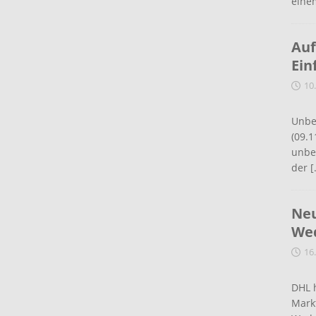
eine
Auf
Ein
10
Unbe
(09.1
unbef
der
[
Neu
Wed
16
DHL 
Mark