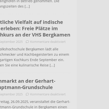
inghofen in Betrieb genommen. Die
ungszeiten des
[...]
tliche Vielfalt auf indische
 erleben: Freie Plätze im
hkurs an der VHS Bergkamen
 September 2025
Kommentare deaktiviert
Volkshochschule Bergkamen lädt alle
schmecker und Kochbegeisterten zu einem
igartigen Kochkurs Ende September ein.
en Sie eine kulinarische Reise
[...]
hmarkt an der Gerhart-
uptmann-Grundschule
 September 2025
Kommentare deaktiviert
eitag, 26.09.2025, veranstaltet die Gerhart-
tmann-Grundschule in Bergkamen einen