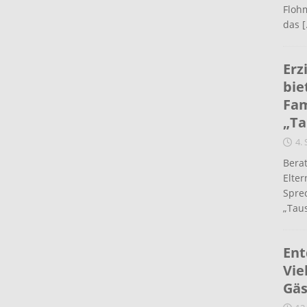
Flohm
das
[
Erz
bie
Fam
„Ta
4.
Berat
Elte
Spre
„Taus
Ent
Vie
Gäs