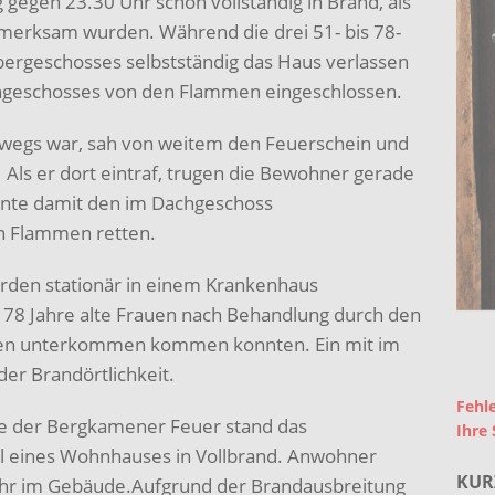
gegen 23.30 Uhr schon vollständig in Brand, als
merksam wurden. Während die drei 51- bis 78-
bergeschosses selbstständig das Haus verlassen
hgeschosses von den Flammen eingeschlossen.
rwegs war, sah von weitem den Feuerschein und
 Als er dort eintraf, trugen die Bewohner gerade
nnte damit den im Dachgeschoss
n Flammen retten.
urden stationär in einem Krankenhaus
8 Jahre alte Frauen nach Behandlung durch den
dten unterkommen kommen konnten. Ein mit im
er Brandörtlichkeit.
Fehle
fte der Bergkamener Feuer stand das
Ihre 
l eines Wohnhauses in Vollbrand. Anwohner
KUR
hr im Gebäude.Aufgrund der Brandausbreitung