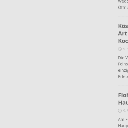
Wedd
Öffn
Kös
Art
Koc
9.
Die 
Fein
einz
Erleb
Flo
Ha
9.
Am Fr
Haup