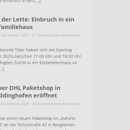
m Einbruch in ein
[...]
 der Lette: Einbruch in ein
familiehaus
. November 2025
Kommentare deaktiviert
kannte Täter haben sich am Sonntag
1.2025) zwischen 17.00 Uhr und 18.50 Uhr
ugten Zutritt in ein Einfamilienhaus an
...]
er DHL Paketshop in
dinghofen eröffnet
. September 2025
Kommentare deaktiviert
hat einen neuen Paketshop im „bona’te
t“ an der Schulstraße 42 in Bergkamen-