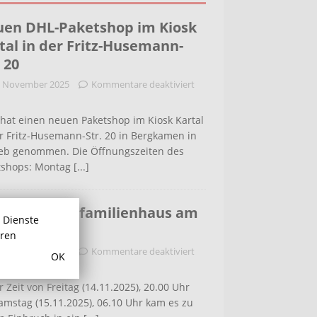
en DHL-Paketshop im Kiosk
tal in der Fritz-Husemann-
. 20
. November 2025
Kommentare deaktiviert
hat einen neuen Paketshop im Kiosk Kartal
r Fritz-Husemann-Str. 20 in Bergkamen in
ieb genommen. Die Öffnungszeiten des
tshops: Montag
[...]
bruch in Einfamilienhaus am
r Dienste
ldenweg
hren
. November 2025
Kommentare deaktiviert
OK
r Zeit von Freitag (14.11.2025), 20.00 Uhr
amstag (15.11.2025), 06.10 Uhr kam es zu