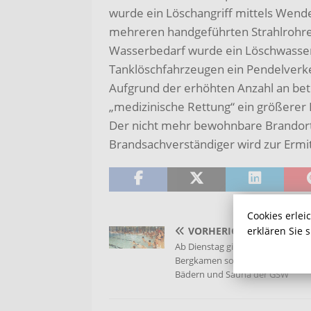
wurde ein Löschangriff mittels Wend
mehreren handgeführten Strahlrohre
Wasserbedarf wurde ein Löschwasser
Tanklöschfahrzeugen ein Pendelverke
Aufgrund der erhöhten Anzahl an be
„medizinische Rettung“ ein größerer K
Der nicht mehr bewohnbare Brandort
Brandsachverständiger wird zur Ermi
Cookies erlei
erklären Sie 
VORHERIGER
Ab Dienstag gilt 2G-Plus im Hall
Bergkamen sowie in den andere
Bädern und Sauna der GSW