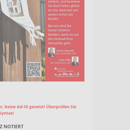
r, keine Ad-ID gesetzt! Überprüfen Sie
Syntax!
Z NOTIERT