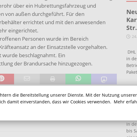
erohr über ein Hubrettungsfahrzeug und
Neu
n von außen durchgeführt. Für den
Kar
behälter errichtet und mit den anwesenden
Str
hr eingerichtet.
24
troffenen Personen wurde im Bereich
räfteansatz an der Einsatzstelle vorgehalten.
DHL 
 wurde beschlagnahmt. Ein
in de
ttlung der Brandursache hinzugezogen.
Betr
Pake
Ein
chtern die Bereitstellung unserer Dienste. Mit der Nutzung unsere
Ha
sich damit einverstanden, dass wir Cookies verwenden.
Mehr erfa
NÄCHSTER
16
enbad
Coronavirus: 62-jähriger Bergkamener
n
gestorben
In de
bis S