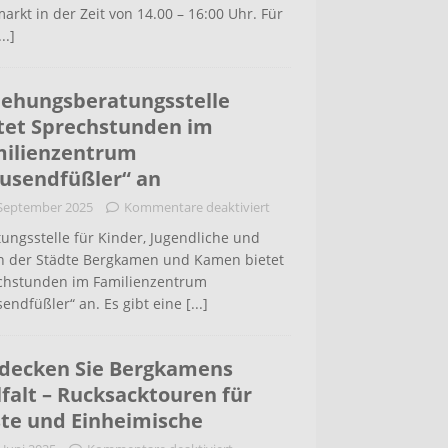
arkt in der Zeit von 14.00 – 16:00 Uhr. Für
...]
iehungsberatungsstelle
tet Sprechstunden im
ilienzentrum
usendfüßler“ an
 September 2025
Kommentare deaktiviert
ungsstelle für Kinder, Jugendliche und
rn der Städte Bergkamen und Kamen bietet
chstunden im Familienzentrum
endfüßler“ an. Es gibt eine
[...]
decken Sie Bergkamens
lfalt – Rucksacktouren für
te und Einheimische