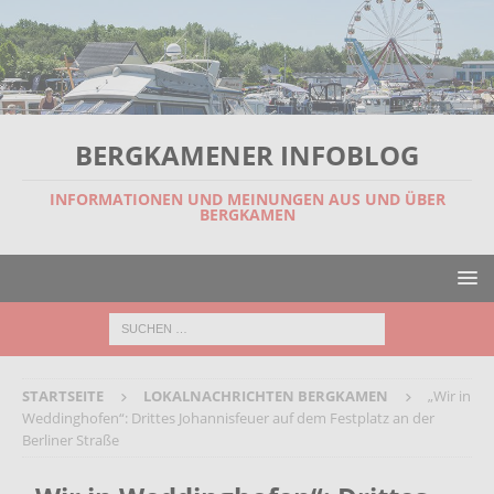
BERGKAMENER INFOBLOG
INFORMATIONEN UND MEINUNGEN AUS UND ÜBER
BERGKAMEN
STARTSEITE
LOKALNACHRICHTEN BERGKAMEN
„Wir in
Weddinghofen“: Drittes Johannisfeuer auf dem Festplatz an der
Berliner Straße