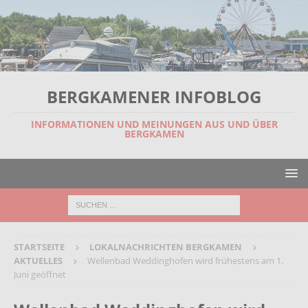
BERGKAMENER INFOBLOG
INFORMATIONEN UND MEINUNGEN AUS UND ÜBER
BERGKAMEN
STARTSEITE
LOKALNACHRICHTEN BERGKAMEN
AKTUELLES
Wellenbad Weddinghofen wird frühestens am 1.
Juni geöffnet