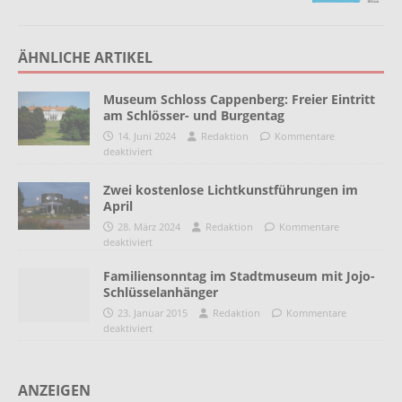
ÄHNLICHE ARTIKEL
Museum Schloss Cappenberg: Freier Eintritt
am Schlösser- und Burgentag
14. Juni 2024
Redaktion
Kommentare
deaktiviert
Zwei kostenlose Lichtkunstführungen im
April
28. März 2024
Redaktion
Kommentare
deaktiviert
Familiensonntag im Stadtmuseum mit Jojo-
Schlüsselanhänger
23. Januar 2015
Redaktion
Kommentare
deaktiviert
ANZEIGEN