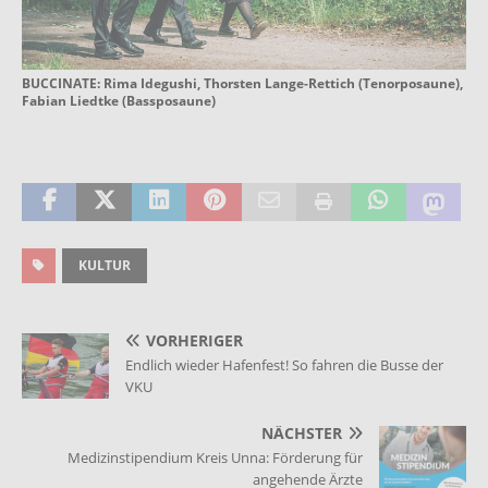
BUCCINATE: Rima Idegushi, Thorsten Lange-Rettich (Tenorposaune),
Fabian Liedtke (Bassposaune)
KULTUR
VORHERIGER
Endlich wieder Hafenfest! So fahren die Busse der
VKU
NÄCHSTER
Medizinstipendium Kreis Unna: Förderung für
angehende Ärzte