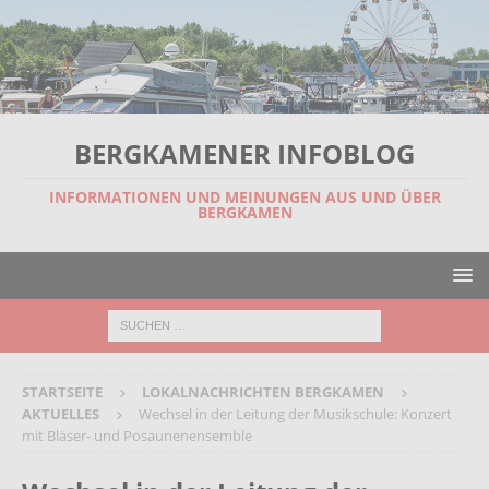
BERGKAMENER INFOBLOG
INFORMATIONEN UND MEINUNGEN AUS UND ÜBER
BERGKAMEN
STARTSEITE
LOKALNACHRICHTEN BERGKAMEN
AKTUELLES
Wechsel in der Leitung der Musikschule: Konzert
mit Bläser- und Posaunenensemble