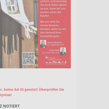
r, keine Ad-ID gesetzt! Überprüfen Sie
Syntax!
Z NOTIERT