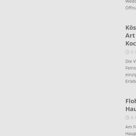
Wedd
Öffn
Kös
Art
Koc
9.
Die 
Fein
einz
Erleb
Flo
Ha
9.
Am Fr
Haup