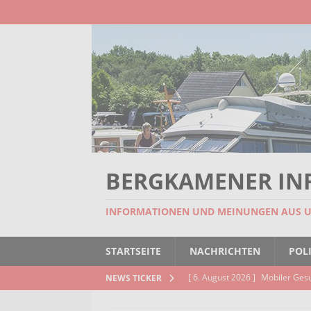
BERGKAMENER IN
INFORMATIONEN UND MEINUNGEN AUS 
STARTSEITE
NACHRICHTEN
POLI
[ 6. August 2026 ]
Mobiler Ges
NEWS TICKER
[ 6. August 2026 ]
Missstand be