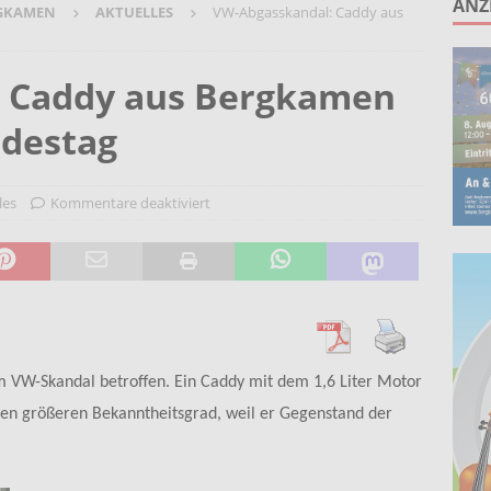
ANZ
GKAMEN
AKTUELLES
VW-Abgasskandal: Caddy aus
unken schlagen: Jochen Malmsheimer eröffnet die Kabarettsaison
 Caddy aus Bergkamen
2026 nach Gennevilliers – Städtepartnerschaft hautnah erleben
destag
Wohnberatung im Gemeindebüro an der Christuskirche in Rünthe
les
Kommentare deaktiviert
 VW-Skandal betroffen. Ein Caddy mit dem 1,6 Liter Motor
nen größeren Bekanntheitsgrad, weil er Gegenstand der