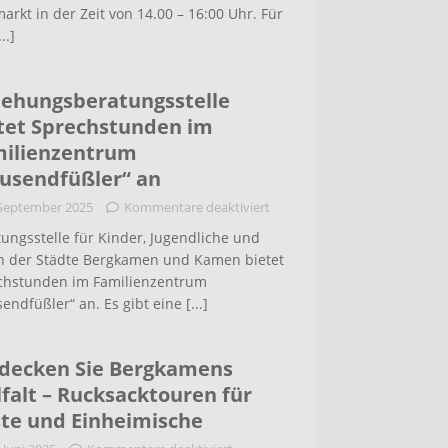
arkt in der Zeit von 14.00 – 16:00 Uhr. Für
...]
iehungsberatungsstelle
tet Sprechstunden im
ilienzentrum
usendfüßler“ an
 September 2025
Kommentare deaktiviert
ungsstelle für Kinder, Jugendliche und
rn der Städte Bergkamen und Kamen bietet
chstunden im Familienzentrum
endfüßler“ an. Es gibt eine
[...]
decken Sie Bergkamens
lfalt – Rucksacktouren für
te und Einheimische