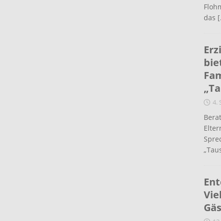
Flohm
das
[
Erz
bie
Fam
„Ta
4.
Berat
Elte
Spre
„Taus
Ent
Vie
Gäs