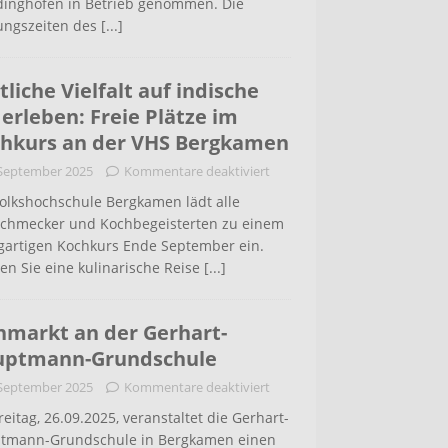
inghofen in Betrieb genommen. Die
ungszeiten des
[...]
tliche Vielfalt auf indische
 erleben: Freie Plätze im
hkurs an der VHS Bergkamen
 September 2025
Kommentare deaktiviert
Volkshochschule Bergkamen lädt alle
schmecker und Kochbegeisterten zu einem
igartigen Kochkurs Ende September ein.
en Sie eine kulinarische Reise
[...]
hmarkt an der Gerhart-
uptmann-Grundschule
 September 2025
Kommentare deaktiviert
eitag, 26.09.2025, veranstaltet die Gerhart-
tmann-Grundschule in Bergkamen einen