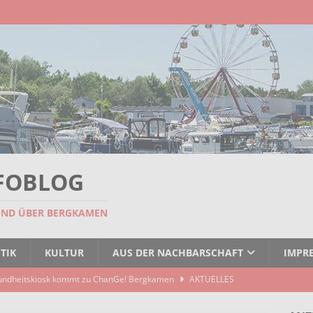
FOBLOG
UND ÜBER BERGKAMEN
TIK
KULTUR
AUS DER NACHBARSCHAFT
IMPR
undheitskiosk kommt zu ChanGe! Bergkamen
AKTUELLES
seitigt: EBB räumt Containerstellplatz
AKTUELLES