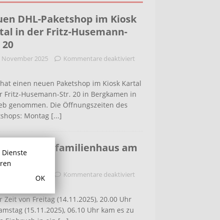
en DHL-Paketshop im Kiosk
tal in der Fritz-Husemann-
. 20
. November 2025
Kommentare deaktiviert
hat einen neuen Paketshop im Kiosk Kartal
r Fritz-Husemann-Str. 20 in Bergkamen in
ieb genommen. Die Öffnungszeiten des
tshops: Montag
[...]
bruch in Einfamilienhaus am
r Dienste
ldenweg
hren
. November 2025
Kommentare deaktiviert
OK
r Zeit von Freitag (14.11.2025), 20.00 Uhr
amstag (15.11.2025), 06.10 Uhr kam es zu