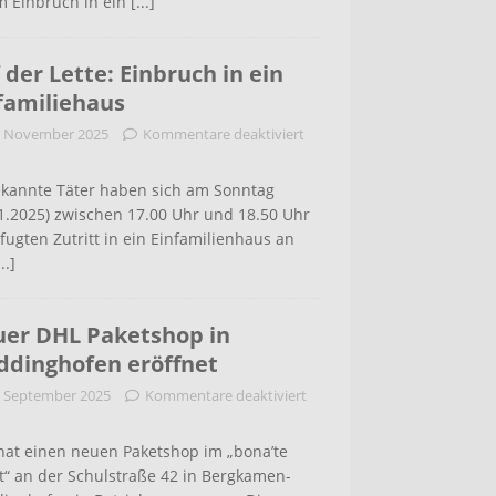
m Einbruch in ein
[...]
 der Lette: Einbruch in ein
familiehaus
. November 2025
Kommentare deaktiviert
kannte Täter haben sich am Sonntag
1.2025) zwischen 17.00 Uhr und 18.50 Uhr
ugten Zutritt in ein Einfamilienhaus an
...]
er DHL Paketshop in
dinghofen eröffnet
. September 2025
Kommentare deaktiviert
hat einen neuen Paketshop im „bona’te
t“ an der Schulstraße 42 in Bergkamen-