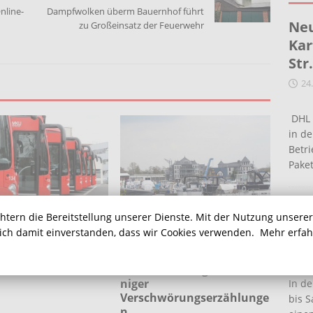
nline-
Dampfwolken überm Bauernhof führt
Neu
zu Großeinsatz der Feuerwehr
Kar
Str
24
DHL 
in de
Betr
Pake
Ein
chtern die Bereitstellung unserer Dienste. Mit der Nutzung unsere
Ha
ferien in NRW:
sich damit einverstanden, dass wir Cookies verwenden.
Mehr erfa
Online-Vortrag; Fake Facts
mit Bus und Bahn
16
–
Radikalisierungsbeschleu
niger
In de
Verschwörungserzählunge
bis S
n