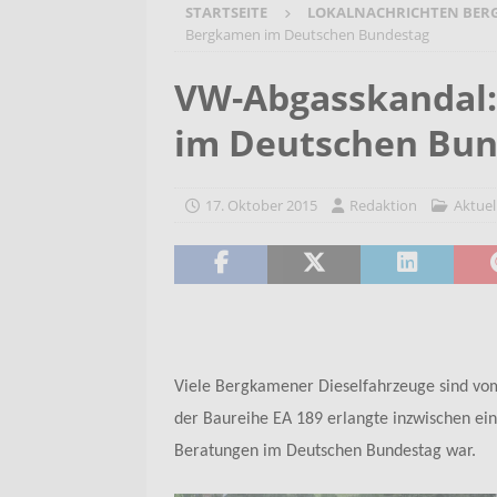
STARTSEITE
LOKALNACHRICHTEN BER
[ 6. August 2026 ]
Wenn Worte F
Bergkamen im Deutschen Bundestag
2026/2027
AKTUELLES
VW-Abgasskandal:
[ 6. August 2026 ]
Bürgerreise 
im Deutschen Bun
AKTUELLES
[ 6. August 2026 ]
Pflege- und 
17. Oktober 2015
Redaktion
Aktuel
AKTUELLES
Viele Bergkamener Dieselfahrzeuge sind vom
der Baureihe EA 189 erlangte inzwischen ei
Beratungen im Deutschen Bundestag war.