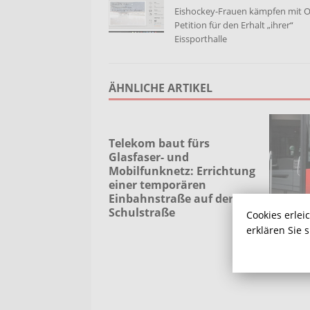
Eishockey-Frauen kämpfen mit O
Petition für den Erhalt „ihrer“
Eissporthalle
ÄHNLICHE ARTIKEL
Telekom baut fürs
Glasfaser- und
Mobilfunknetz: Errichtung
einer temporären
Einbahnstraße auf der
Schulstraße
Cookies erlei
Pfingst
erklären Sie 
Mobil 
für 18 €