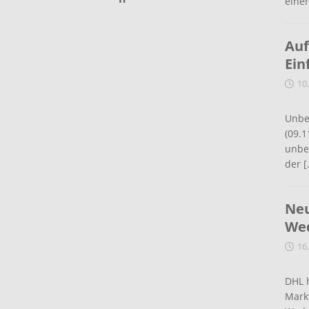
eine
Auf
Ein
10
Unbe
(09.1
unbef
der
[
Neu
Wed
16
DHL 
Mark