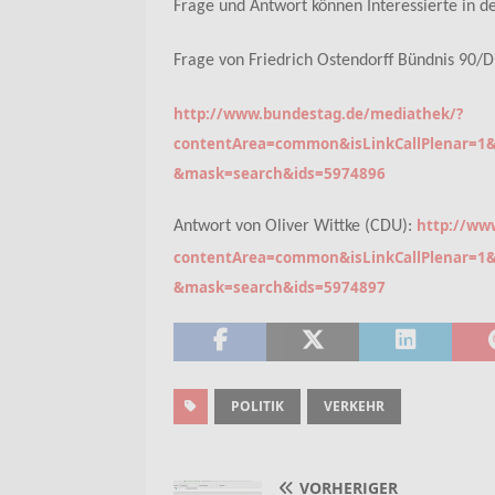
Frage und Antwort können Interessierte in de
Frage von Friedrich Ostendorff Bündnis 90/D
http://www.bundestag.de/mediathek/?
contentArea=common&isLinkCallPlenar=1&
&mask=search&ids=5974896
http://ww
Antwort von Oliver Wittke (CDU):
contentArea=common&isLinkCallPlenar=1&
&mask=search&ids=5974897
POLITIK
VERKEHR
VORHERIGER