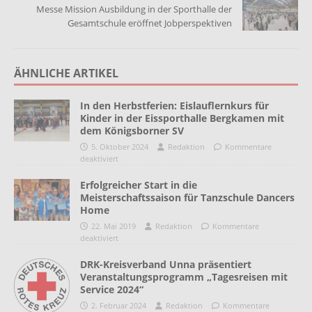
Messe Mission Ausbildung in der Sporthalle der
Gesamtschule eröffnet Jobperspektiven
ÄHNLICHE ARTIKEL
In den Herbstferien: Eislauflernkurs für
Kinder in der Eissporthalle Bergkamen mit
dem Königsborner SV
5. Oktober 2024
Redaktion
Kommentare
deaktiviert
Erfolgreicher Start in die
Meisterschaftssaison für Tanzschule Dancers
Home
22. Mai 2019
Redaktion
Kommentare
deaktiviert
DRK-Kreisverband Unna präsentiert
Veranstaltungsprogramm „Tagesreisen mit
Service 2024“
2. Februar 2024
Redaktion
Kommentare