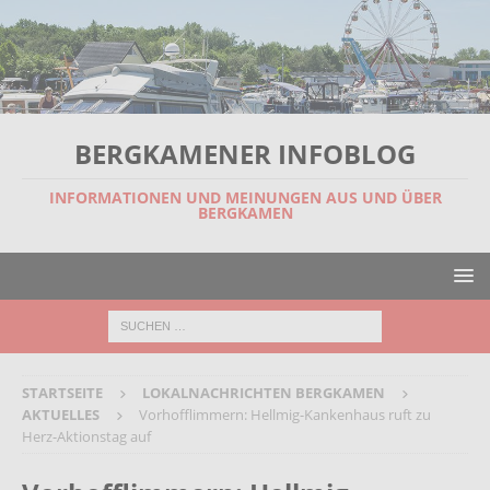
BERGKAMENER INFOBLOG
INFORMATIONEN UND MEINUNGEN AUS UND ÜBER
BERGKAMEN
STARTSEITE
LOKALNACHRICHTEN BERGKAMEN
AKTUELLES
Vorhofflimmern: Hellmig-Kankenhaus ruft zu
Herz-Aktionstag auf