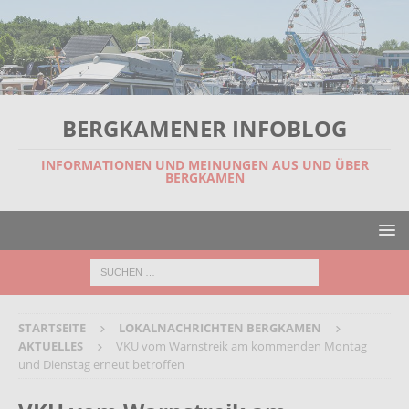
BERGKAMENER INFOBLOG
INFORMATIONEN UND MEINUNGEN AUS UND ÜBER
BERGKAMEN
STARTSEITE
LOKALNACHRICHTEN BERGKAMEN
AKTUELLES
VKU vom Warnstreik am kommenden Montag
und Dienstag erneut betroffen