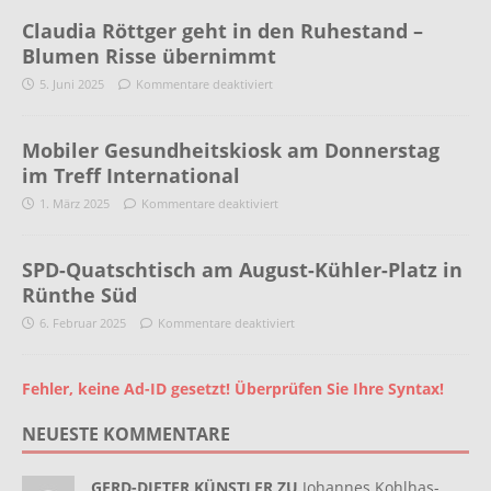
Claudia Röttger geht in den Ruhestand –
Blumen Risse übernimmt
5. Juni 2025
Kommentare deaktiviert
Mobiler Gesundheitskiosk am Donnerstag
im Treff International
1. März 2025
Kommentare deaktiviert
SPD-Quatschtisch am August-Kühler-Platz in
Rünthe Süd
6. Februar 2025
Kommentare deaktiviert
Fehler, keine Ad-ID gesetzt! Überprüfen Sie Ihre Syntax!
NEUESTE KOMMENTARE
GERD-DIETER KÜNSTLER ZU
Johannes Kohlhas-