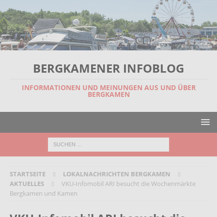
BERGKAMENER INFOBLOG
INFORMATIONEN UND MEINUNGEN AUS UND ÜBER
BERGKAMEN
STARTSEITE
LOKALNACHRICHTEN BERGKAMEN
AKTUELLES
VKU-Infomobil ARI besucht die Wochenmärkte
Bergkamen und Kamen