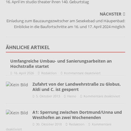
16. April im studio theater ihren 140. Geburtstag
NÄCHSTER
Einladung zum Bauzaungezwitscher am Sesekebad und Häupenbad:
Einblicke in die Baufortschritte am 16. und 17. April 2024 möglich
ÄHNLICHE ARTIKEL
Umfangreiche Umbau- und Sanierungsarbeiten an
Hochstraße startet
16. April 2026
Redaktion
Kommentare deaktiviert
Zufahrt von der Landwehrstraße zu Globus,
Aldi und C. ist gesperrt
5. Oktober 2013
Heino
Kommentare deaktiviert
A1: Sperrung zwischen Dortmund/Unna und
Westhofen an zwei Wochenenden
30. Oktober 2018
Redaktion
Kommentare
deaktiviert