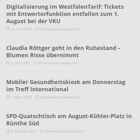
Digitalisierung im WestfalenTarif: Tickets
mit Entwerterfunktion entfallen zum 1.
August bei der VKU
11. Juni 2025
Kommentare deaktiviert
Claudia Röttger geht in den Ruhestand –
Blumen Risse übernimmt
5. Juni 2025
Kommentare deaktiviert
Mobiler Gesundheitskiosk am Donnerstag
im Treff International
1. März 2025
Kommentare deaktiviert
SPD-Quatschtisch am August-Kühler-Platz in
Rünthe Süd
6. Februar 2025
Kommentare deaktiviert