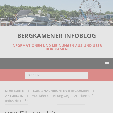
BERGKAMENER INFOBLOG
INFORMATIONEN UND MEINUNGEN AUS UND ÜBER
BERGKAMEN
STARTSEITE
LOKALNACHRICHTEN BERGKAMEN
AKTUELLES
VKU fährt Umleitung wegen Arbeiten auf
Industriestraße