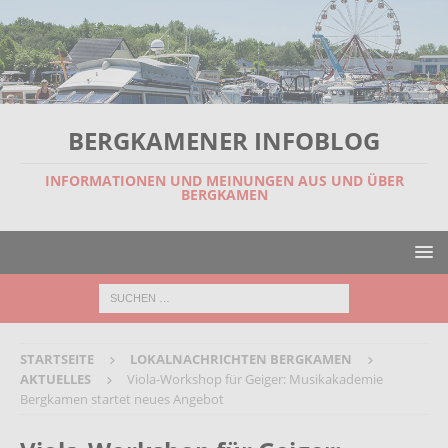
BERGKAMENER INFOBLOG
INFORMATIONEN UND MEINUNGEN AUS UND ÜBER
BERGKAMEN
STARTSEITE
LOKALNACHRICHTEN BERGKAMEN
AKTUELLES
Viola-Workshop für Geiger: Musikakademie
Bergkamen startet neues Angebot