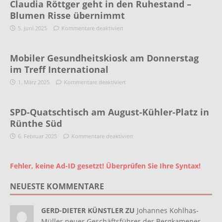
Claudia Röttger geht in den Ruhestand –
Blumen Risse übernimmt
5. Juni 2025
Kommentare deaktiviert
Mobiler Gesundheitskiosk am Donnerstag
im Treff International
1. März 2025
Kommentare deaktiviert
SPD-Quatschtisch am August-Kühler-Platz in
Rünthe Süd
6. Februar 2025
Kommentare deaktiviert
Fehler, keine Ad-ID gesetzt! Überprüfen Sie Ihre Syntax!
NEUESTE KOMMENTARE
GERD-DIETER KÜNSTLER ZU
Johannes Kohlhas-
Müller neuer Geschäftsführer der Bergkamener