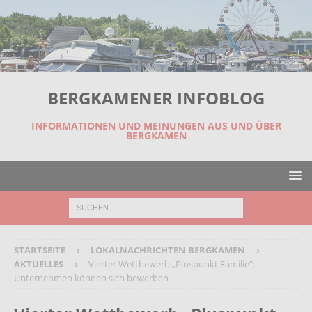
BERGKAMENER INFOBLOG
INFORMATIONEN UND MEINUNGEN AUS UND ÜBER
BERGKAMEN
STARTSEITE
LOKALNACHRICHTEN BERGKAMEN
AKTUELLES
Vierter Wettbewerb „Pluspunkt Familie“:
Unternehmen können sich bewerben