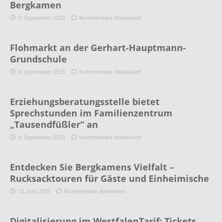
Bergkamen
9. September 2025
Kommentare deaktiviert
Flohmarkt an der Gerhart-Hauptmann-
Grundschule
9. September 2025
Kommentare deaktiviert
Erziehungsberatungsstelle bietet
Sprechstunden im Familienzentrum
„Tausendfüßler“ an
4. September 2025
Kommentare deaktiviert
Entdecken Sie Bergkamens Vielfalt –
Rucksacktouren für Gäste und Einheimische
12. Juni 2025
Kommentare deaktiviert
Digitalisierung im WestfalenTarif: Tickets