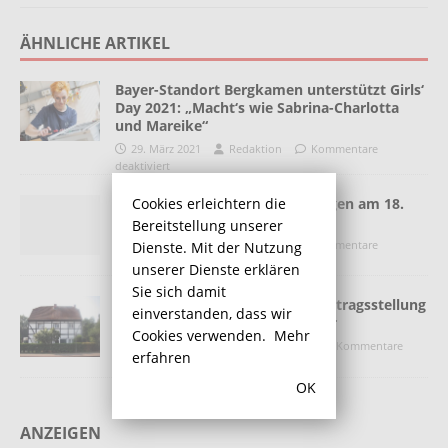
ÄHNLICHE ARTIKEL
Bayer-Standort Bergkamen unterstützt Girls‘
Day 2021: „Macht‘s wie Sabrina-Charlotta
und Mareike“
29. März 2021
Redaktion
Kommentare
deaktiviert
Cookies erleichtern die
Akrionskreis sagt Veranstaltungen am 18.
März ab
Bereitstellung unserer
16. März 2020
Redaktion
Kommentare
Dienste. Mit der Nutzung
deaktiviert
unserer Dienste erklären
Sie sich damit
Letzte Möglichkeit zur Förderantragsstellung
einverstanden, dass wir
für Bergkamener Baudenkmäler
Cookies verwenden.
Mehr
4. September 2025
Redaktion
Kommentare
erfahren
deaktiviert
OK
ANZEIGEN