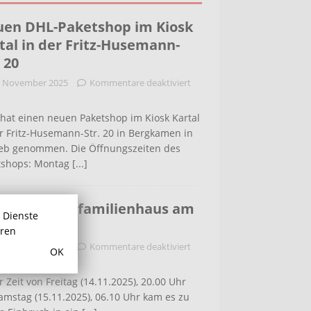
en DHL-Paketshop im Kiosk
tal in der Fritz-Husemann-
. 20
. November 2025
Kommentare deaktiviert
hat einen neuen Paketshop im Kiosk Kartal
r Fritz-Husemann-Str. 20 in Bergkamen in
ieb genommen. Die Öffnungszeiten des
tshops: Montag
[...]
bruch in Einfamilienhaus am
r Dienste
ldenweg
hren
. November 2025
Kommentare deaktiviert
OK
r Zeit von Freitag (14.11.2025), 20.00 Uhr
amstag (15.11.2025), 06.10 Uhr kam es zu