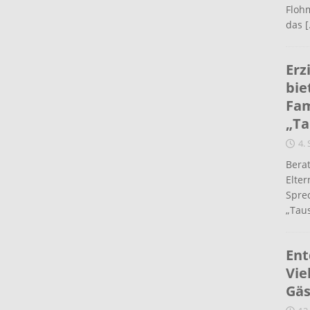
Flohm
das
[
Erz
bie
Fam
„Ta
4.
Berat
Elte
Spre
„Taus
Ent
Vie
Gäs