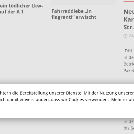
ein tödlicher Lkw-
Neu
Fahrraddiebe „in
auf der A 1
flagranti“ erwischt
Kar
Str
24
DHL 
in de
Betr
Pake
Ein
chtern die Bereitstellung unserer Dienste. Mit der Nutzung unsere
Ha
sich damit einverstanden, dass wir Cookies verwenden.
Mehr erfa
16
In de
bis S