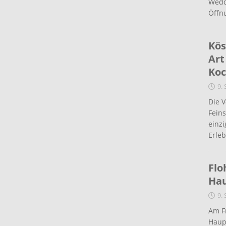
Wedd
Öffn
Kös
Art
Koc
9.
Die 
Fein
einz
Erleb
Flo
Ha
9.
Am Fr
Haup