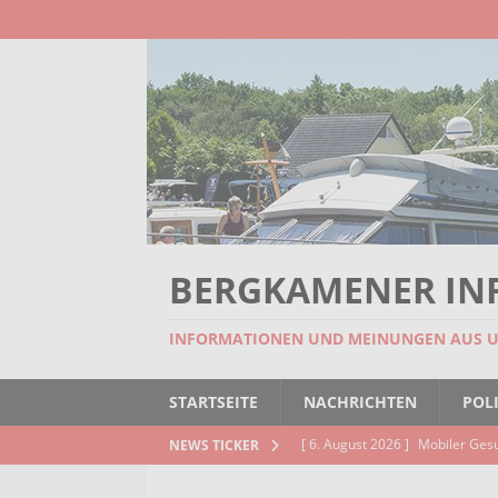
BERGKAMENER IN
INFORMATIONEN UND MEINUNGEN AUS 
STARTSEITE
NACHRICHTEN
POLI
[ 6. August 2026 ]
Mobiler Ges
NEWS TICKER
[ 6. August 2026 ]
Missstand be