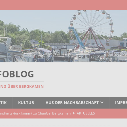
FOBLOG
UND ÜBER BERGKAMEN
TIK
KULTUR
AUS DER NACHBARSCHAFT
IMPR
undheitskiosk kommt zu ChanGe! Bergkamen
AKTUELLES
seitigt: EBB räumt Containerstellplatz
AKTUELLES