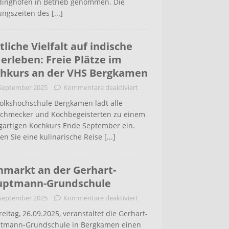
inghofen in Betrieb genommen. Die
ungszeiten des
[...]
tliche Vielfalt auf indische
 erleben: Freie Plätze im
hkurs an der VHS Bergkamen
 September 2025
Kommentare deaktiviert
Volkshochschule Bergkamen lädt alle
schmecker und Kochbegeisterten zu einem
igartigen Kochkurs Ende September ein.
en Sie eine kulinarische Reise
[...]
hmarkt an der Gerhart-
uptmann-Grundschule
 September 2025
Kommentare deaktiviert
eitag, 26.09.2025, veranstaltet die Gerhart-
tmann-Grundschule in Bergkamen einen