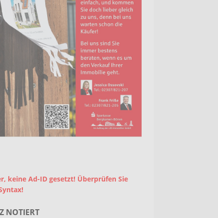
r, keine Ad-ID gesetzt! Überprüfen Sie
Syntax!
Z NOTIERT