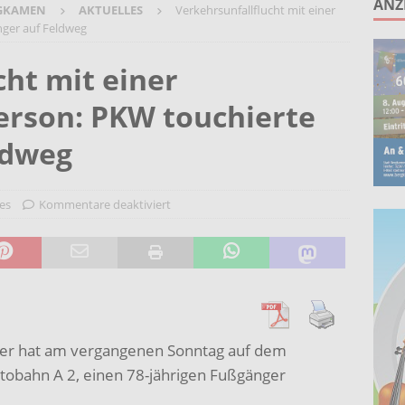
ANZ
GKAMEN
AKTUELLES
Verkehrsunfallflucht mit einer
unken schlagen: Jochen Malmsheimer eröffnet die Kabarettsaison
nger auf Feldweg
cht mit einer
2026 nach Gennevilliers – Städtepartnerschaft hautnah erleben
Person: PKW touchierte
Wohnberatung im Gemeindebüro an der Christuskirche in Rünthe
ldweg
es
Kommentare deaktiviert
rer hat am vergangenen Sonntag auf dem
obahn A 2, einen 78-jährigen Fußgänger