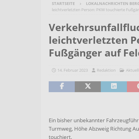
STARTSEITE
LOKALNACHRICHTEN BER
[ 6. August 2026 ]
Wenn Worte F
leichtverletzten Person: PKW touchierte Fußgä
2026/2027
AKTUELLES
Verkehrsunfallflu
[ 6. August 2026 ]
Bürgerreise 
leichtverletzten 
AKTUELLES
[ 6. August 2026 ]
Pflege- und 
Fußgänger auf Fe
AKTUELLES
14. Februar 2023
Redaktion
Aktuell
Ein bisher unbekannter Fahrzeugfüh
Turmweg, Höhe Abzweig Richtung Aut
touchiert.