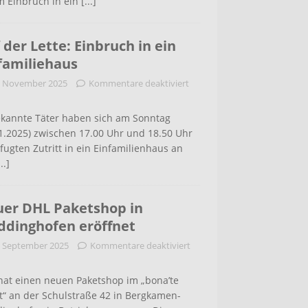
m Einbruch in ein
[...]
 der Lette: Einbruch in ein
familiehaus
. November 2025
Kommentare deaktiviert
kannte Täter haben sich am Sonntag
1.2025) zwischen 17.00 Uhr und 18.50 Uhr
ugten Zutritt in ein Einfamilienhaus an
...]
er DHL Paketshop in
dinghofen eröffnet
. September 2025
Kommentare deaktiviert
hat einen neuen Paketshop im „bona’te
t“ an der Schulstraße 42 in Bergkamen-