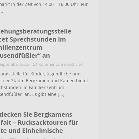
arkt in der Zeit von 14.00 – 16:00 Uhr. Für
...]
iehungsberatungsstelle
tet Sprechstunden im
ilienzentrum
usendfüßler“ an
 September 2025
Kommentare deaktiviert
ungsstelle für Kinder, Jugendliche und
rn der Städte Bergkamen und Kamen bietet
chstunden im Familienzentrum
endfüßler“ an. Es gibt eine
[...]
decken Sie Bergkamens
lfalt – Rucksacktouren für
te und Einheimische