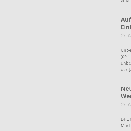
eine
Auf
Ein
10
Unbe
(09.1
unbef
der
[
Neu
Wed
16
DHL 
Mark