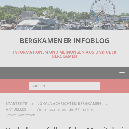
BERGKAMENER INFOBLOG
INFORMATIONEN UND MEINUNGEN AUS UND ÜBER
BERGKAMEN
STARTSEITE
LOKALNACHRICHTEN BERGKAMEN
AKTUELLES
Verkehrsunfall auf der A1 mit drei
Schwerverletzten