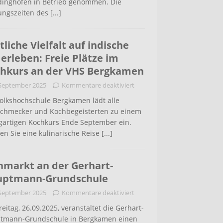
inghofen in Betrieb genommen. Die
ungszeiten des
[...]
tliche Vielfalt auf indische
 erleben: Freie Plätze im
hkurs an der VHS Bergkamen
 September 2025
Kommentare deaktiviert
Volkshochschule Bergkamen lädt alle
schmecker und Kochbegeisterten zu einem
igartigen Kochkurs Ende September ein.
en Sie eine kulinarische Reise
[...]
hmarkt an der Gerhart-
uptmann-Grundschule
 September 2025
Kommentare deaktiviert
eitag, 26.09.2025, veranstaltet die Gerhart-
tmann-Grundschule in Bergkamen einen