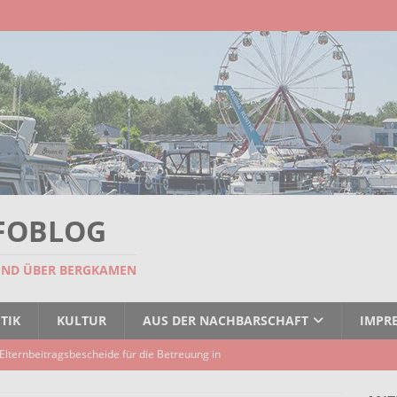
FOBLOG
UND ÜBER BERGKAMEN
TIK
KULTUR
AUS DER NACHBARSCHAFT
IMPR
Elternbeitragsbescheide für die Betreuung in
er Kindertagespflege verzögert sich
AKTUELLES