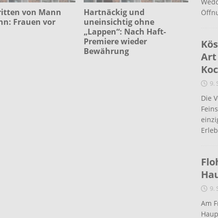
Wedd
ritten von Mann
Hartnäckig und
Öffn
hn: Frauen vor
uneinsichtig ohne
„Lappen“: Nach Haft-
Premiere wieder
Kös
Bewährung
Art
Koc
9.
Die 
Fein
einz
Erleb
Flo
Ha
9.
Am Fr
Haup