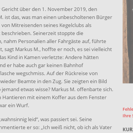
r Gericht über den 1. November 2019, den
. ist das, was man einen unbescholtenen Bürger
 von Mitreisenden seines Kegelclubs als
t beschrieben. Seinerzeit stoppte die
, nahm Personalien aller Fahrgäste auf, führte
sagt Markus M., hoffte er noch, es sei vielleicht
 das Kind in Kamen verletzte: Andere hätten
und er habe auch gar keinen Bahnhof
lasche wegschmiss. Auf der Rückreise von
ieder Beamte in den Zug. Sie zeigten ein Bild
b jemand etwas wisse? Markus M. offenbarte sich.
eim Hantieren mit einem Koffer aus dem Fenster
war ein Wurf.
Fehle
Ihre 
wahnsinnig leid“, was passiert sei. Seine
mentierte er so: „Ich weiß nicht, ob ich als Vater
KUR