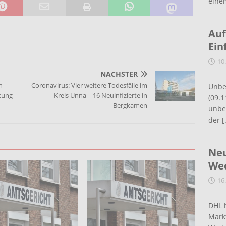
eine
Auf
Ein
10
NÄCHSTER
n
Coronavirus: Vier weitere Todesfälle im
Unbe
tung
Kreis Unna – 16 Neuinfizierte in
(09.1
Bergkamen
unbef
der
[
Neu
Wed
16
DHL 
Mark