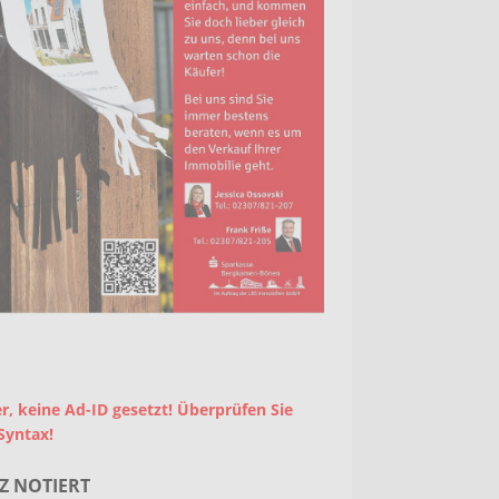
r, keine Ad-ID gesetzt! Überprüfen Sie
Syntax!
Z NOTIERT