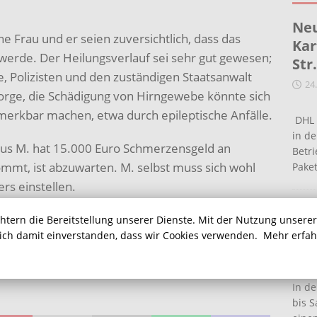
Neu
ne Frau und er seien zuversichtlich, dass das
Kar
erde. Der Heilungsverlauf sei sehr gut gewesen;
Str
e, Polizisten und den zuständigen Staatsanwalt
24
Sorge, die Schädigung von Hirngewebe könnte sich
merkbar machen, etwa durch epileptische Anfälle.
DHL 
in de
kus M. hat 15.000 Euro Schmerzensgeld an
Betr
ommt, ist abzuwarten. M. selbst muss sich wohl
Pake
rs einstellen.
Ein
sen. M. akzeptierte das Urteil – ebenso der
chtern die Bereitstellung unserer Dienste. Mit der Nutzung unsere
Ha
sich damit einverstanden, dass wir Cookies verwenden.
Mehr erfa
öhere Bewährungsstrafe beantragt hatte. Die
16
echtskräftig.
In de
bis S