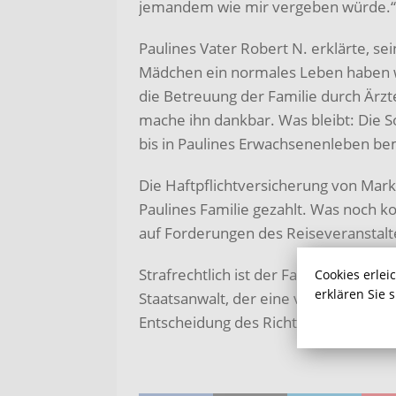
jemandem wie mir vergeben würde.“
Paulines Vater Robert N. erklärte, sei
Mädchen ein normales Leben haben w
die Betreuung der Familie durch Ärzt
mache ihn dankbar. Was bleibt: Die 
bis in Paulines Erwachsenenleben be
Die Haftpflichtversicherung von Mar
Paulines Familie gezahlt. Was noch k
auf Forderungen des Reiseveranstalte
Strafrechtlich ist der Fall abgeschlos
Cookies erlei
erklären Sie 
Staatsanwalt, der eine vier Monate h
Entscheidung des Richters ist damit r