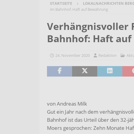
STARTSEITE
LOKALNACHRICHTEN BER
[ 7. August 2026 ]
Selbsthilfeg
im Bahnhof: Haft auf Bewährung
[ 7. August 2026 ]
Jubiläumsver
Verhängnisvoller 
Bergehalde „Großes Holz“
A
Bahnhof: Haft au
[ 6. August 2026 ]
Pflege- und 
AKTUELLES
24. November 2020
Redaktion
Aktu
[ 7. August 2026 ]
Sommerakadem
Holzbildhauerei sichern!
AKT
von Andreas Milk
Gut ein Jahr nach dem verhängnisvol
Bahnhof ist das Urteil über den 32-j
Moers gesprochen: Zehn Monate Haft