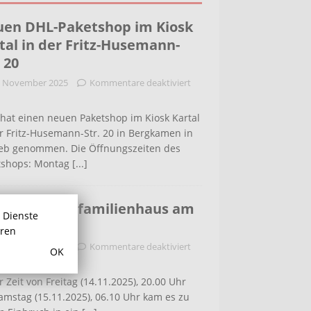
en DHL-Paketshop im Kiosk
tal in der Fritz-Husemann-
. 20
. November 2025
Kommentare deaktiviert
hat einen neuen Paketshop im Kiosk Kartal
r Fritz-Husemann-Str. 20 in Bergkamen in
ieb genommen. Die Öffnungszeiten des
tshops: Montag
[...]
bruch in Einfamilienhaus am
r Dienste
ldenweg
hren
. November 2025
Kommentare deaktiviert
OK
r Zeit von Freitag (14.11.2025), 20.00 Uhr
amstag (15.11.2025), 06.10 Uhr kam es zu