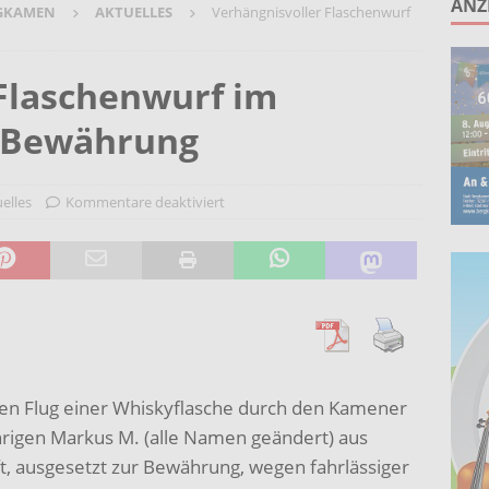
ANZ
GKAMEN
AKTUELLES
Verhängnisvoller Flaschenwurf
ruppe lädt zum gemeinsamen Singen ein!
AKTUELLES
anstaltung „60 Jahre Stadt Bergkamen“ am 8. August auf der
Flaschenwurf im
KTUELLES
f Bewährung
Wohnberatung im Gemeindebüro an der Christuskirche in Rünthe
elles
Kommentare deaktiviert
ie – Kunst vor Ort 2026: Letzte Plätze bei Stein- oder
UELLES
len Flug einer Whiskyflasche durch den Kamener
ährigen Markus M. (alle Namen geändert) aus
, ausgesetzt zur Bewährung, wegen fahrlässiger