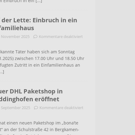
m Einbruch in ein
[...]
 der Lette: Einbruch in ein
familiehaus
. November 2025
Kommentare deaktiviert
kannte Täter haben sich am Sonntag
1.2025) zwischen 17.00 Uhr und 18.50 Uhr
ugten Zutritt in ein Einfamilienhaus an
...]
er DHL Paketshop in
dinghofen eröffnet
. September 2025
Kommentare deaktiviert
hat einen neuen Paketshop im „bona’te
t“ an der Schulstraße 42 in Bergkamen-