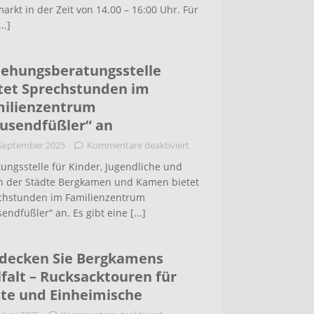
arkt in der Zeit von 14.00 – 16:00 Uhr. Für
...]
iehungsberatungsstelle
tet Sprechstunden im
ilienzentrum
usendfüßler“ an
 September 2025
Kommentare deaktiviert
ungsstelle für Kinder, Jugendliche und
rn der Städte Bergkamen und Kamen bietet
chstunden im Familienzentrum
endfüßler“ an. Es gibt eine
[...]
decken Sie Bergkamens
lfalt – Rucksacktouren für
te und Einheimische