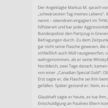
Der Angeklagte Markus M. sprach vo
„schwärzesten Tag meines Lebens“. M
nennt – obendrein engagiert im THW,
hilfsbereit und bar jeder Aggressivitä
Bundespolizei den Partyzug in Greven
Befragungen durch. Zu dem Zeitpunkt, 
gar nicht seine Flasche gewesen, die
schließlich auch Müll rausgeworfen, 
wahrgenommen, als er seine Whiskyf
Norddeich, zwei Tage danach, kamen w
von einer „Canadian Special Gold“: O
Erst sagte er, die Flasche sei ihm b
gefallen. Später gestand er: Nein, es 
Glaubhaft sagte er heute, es tue ihm „
Entschuldigung an Paulines Eltern kom