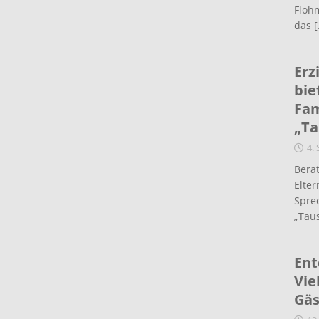
Flohm
das
[
Erz
bie
Fam
„Ta
4.
Berat
Elte
Spre
„Taus
Ent
Vie
Gäs