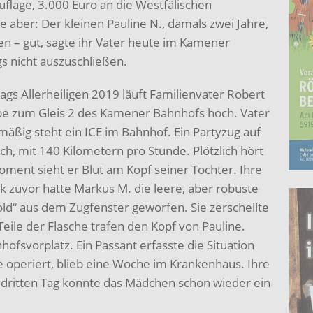
flage, 3.000 Euro an die Westfälischen
e aber: Der kleinen Pauline N., damals zwei Jahre,
 – gut, sagte ihr Vater heute im Kamener
gs nicht auszuschließen.
gs Allerheiligen 2019 läuft Familienvater Robert
pe zum Gleis 2 des Kamener Bahnhofs hoch. Vater
ßig steht ein ICE im Bahnhof. Ein Partyzug auf
, mit 140 Kilometern pro Stunde. Plötzlich hört
oment sieht er Blut am Kopf seiner Tochter. Ihre
k zuvor hatte Markus M. die leere, aber robuste
old“ aus dem Zugfenster geworfen. Sie zerschellte
ile der Flasche trafen den Kopf von Pauline.
hofsvorplatz. Ein Passant erfasste die Situation
 operiert, blieb eine Woche im Krankenhaus. Ihre
m dritten Tag konnte das Mädchen schon wieder ein