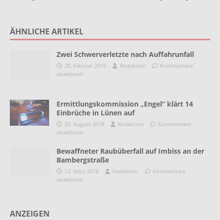
ÄHNLICHE ARTIKEL
Zwei Schwerverletzte nach Auffahrunfall
28. Februar 2016
Redaktion
Kommentare
deaktiviert
Ermittlungskommission „Engel“ klärt 14
Einbrüche in Lünen auf
30. August 2018
Redaktion
Kommentare
deaktiviert
Bewaffneter Raubüberfall auf Imbiss an der
Bambergstraße
13. März 2016
Redaktion
Kommentare
deaktiviert
ANZEIGEN